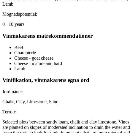
Lamb
Mognadspotential:
0 - 10 years
Vinmakarens matrekommendationer
Beef
Charcuterie
Cheese - goat cheese
Cheese - mature and hard
Lamb
Vinifikation, vinmakarens egna ord
Jordmåner:
Chalk, Clay, Limestone, Sand
Terroir:
Selected plots between sandy loam, chalk and clay limestone. Vines
are planted on slopes of moderated inclination to drain the water and
force the rrots to look for underlying strata that are more mineral and