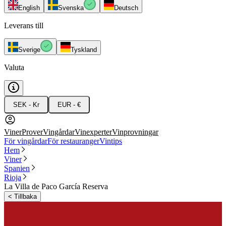
English
Svenska
Deutsch
Leverans till
Sverige
Tyskland
Valuta
SEK - Kr
EUR - €
Viner
Prover
Vingårdar
Vinexperter
Vinprovningar
För vingårdar
För restauranger
Vintips
Hem
Viner
Spanien
Rioja
La Villa de Paco García Reserva
<
Tillbaka