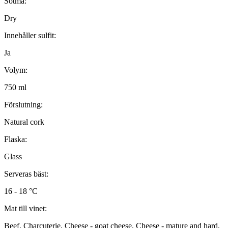
Sötma:
Dry
Innehåller sulfit:
Ja
Volym:
750 ml
Förslutning:
Natural cork
Flaska:
Glass
Serveras bäst:
16 - 18 °C
Mat till vinet:
Beef, Charcuterie, Cheese - goat cheese, Cheese - mature and hard,