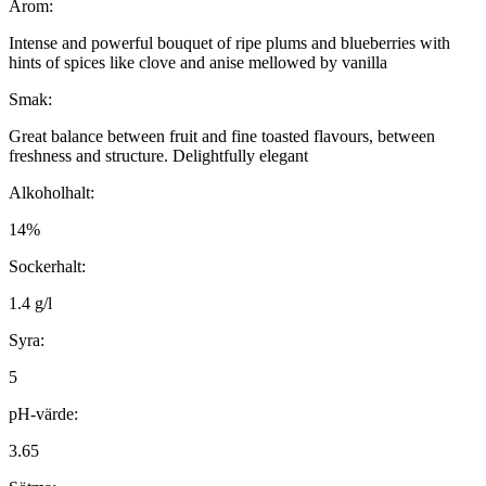
Arom:
Intense and powerful bouquet of ripe plums and blueberries with
hints of spices like clove and anise mellowed by vanilla
Smak:
Great balance between fruit and fine toasted flavours, between
freshness and structure. Delightfully elegant
Alkoholhalt:
14%
Sockerhalt:
1.4 g/l
Syra:
5
pH-värde:
3.65