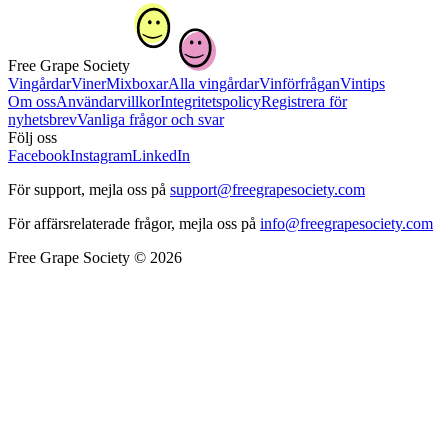
Free Grape Society
Vingårdar
Viner
Mixboxar
Alla vingårdar
Vinförfrågan
Vintips
Om oss
Användarvillkor
Integritetspolicy
Registrera för
nyhetsbrev
Vanliga frågor och svar
Följ oss
Facebook
Instagram
LinkedIn
För support, mejla oss på
support@freegrapesociety.com
För affärsrelaterade frågor, mejla oss på
info@freegrapesociety.com
Free Grape Society © 2026