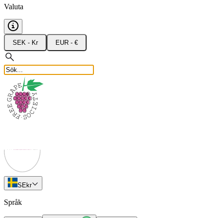
Valuta
SEK - Kr
EUR - €
SE
kr
Språk