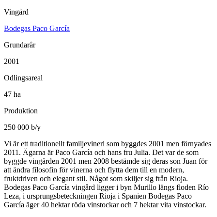
Vingård
Bodegas Paco García
Grundarår
2001
Odlingsareal
47 ha
Produktion
250 000 b/y
Vi är ett traditionellt familjevineri som byggdes 2001 men förnyades
2011. Ägarna är Paco García och hans fru Julia. Det var de som
byggde vingården 2001 men 2008 bestämde sig deras son Juan för
att ändra filosofin för vinerna och flytta dem till en modern,
fruktdriven och elegant stil. Något som skiljer sig från Rioja.
Bodegas Paco García vingård ligger i byn Murillo längs floden Río
Leza, i ursprungsbeteckningen Rioja i Spanien Bodegas Paco
García äger 40 hektar röda vinstockar och 7 hektar vita vinstockar.