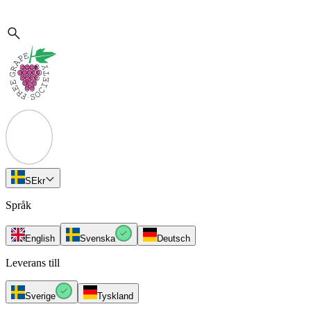
SE
kr
Språk
English
Svenska
Deutsch
Leverans till
Sverige
Tyskland