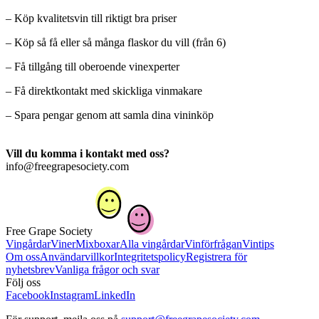
– Köp kvalitetsvin till riktigt bra priser
– Köp så få eller så många flaskor du vill (från 6)
– Få tillgång till oberoende vinexperter
– Få direktkontakt med skickliga vinmakare
– Spara pengar genom att samla dina vininköp
Vill du komma i kontakt med oss?
info@freegrapesociety.com
Free Grape Society
Vingårdar
Viner
Mixboxar
Alla vingårdar
Vinförfrågan
Vintips
Om oss
Användarvillkor
Integritetspolicy
Registrera för
nyhetsbrev
Vanliga frågor och svar
Följ oss
Facebook
Instagram
LinkedIn