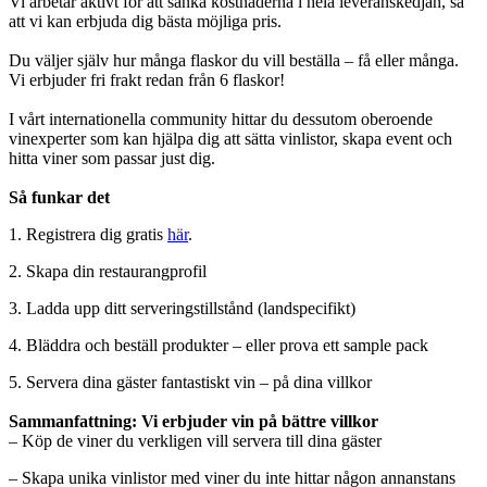
Vi arbetar aktivt för att sänka kostnaderna i hela leveranskedjan, så
att vi kan erbjuda dig bästa möjliga pris.
Du väljer själv hur många flaskor du vill beställa – få eller många.
Vi erbjuder fri frakt redan från 6 flaskor!
I vårt internationella community hittar du dessutom oberoende
vinexperter som kan hjälpa dig att sätta vinlistor, skapa event och
hitta viner som passar just dig.
Så funkar det
1. Registrera dig gratis
här
.
2. Skapa din restaurangprofil
3. Ladda upp ditt serveringstillstånd (landspecifikt)
4. Bläddra och beställ produkter – eller prova ett sample pack
5. Servera dina gäster fantastiskt vin – på dina villkor
Sammanfattning: Vi erbjuder vin på bättre villkor
– Köp de viner du verkligen vill servera till dina gäster
– Skapa unika vinlistor med viner du inte hittar någon annanstans