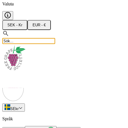
Valuta
SEK - Kr
EUR - €
SE
kr
Språk