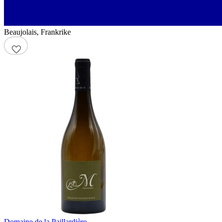
Beaujolais
,
Frankrike
Domaine de la Paillardière