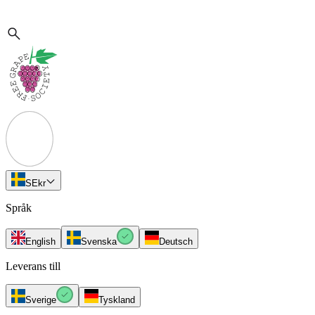
SE
kr
Språk
English
Svenska
Deutsch
Leverans till
Sverige
Tyskland