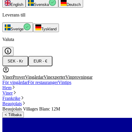
English
Svenska
Deutsch
Leverans till
Sverige
Tyskland
Valuta
SEK - Kr
EUR - €
Viner
Prover
Vingårdar
Vinexperter
Vinprovningar
För vingårdar
För restauranger
Vintips
Hem
Viner
Frankrike
Beaujolais
Beaujolais Villages Blanc 12M
<
Tillbaka