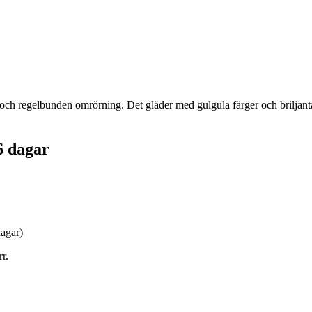
 och regelbunden omrörning. Det gläder med gulgula färger och briljanta 
6 dagar
dagar)
r.