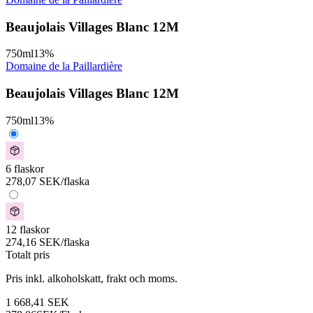
Beaujolais Villages Blanc 12M
750
ml
13
%
Domaine de la Paillardière
Beaujolais Villages Blanc 12M
750
ml
13
%
6 flaskor
278,07
SEK
/flaska
12 flaskor
274,16
SEK
/flaska
Totalt pris
Pris inkl. alkoholskatt, frakt och moms.
1 668,41
SEK