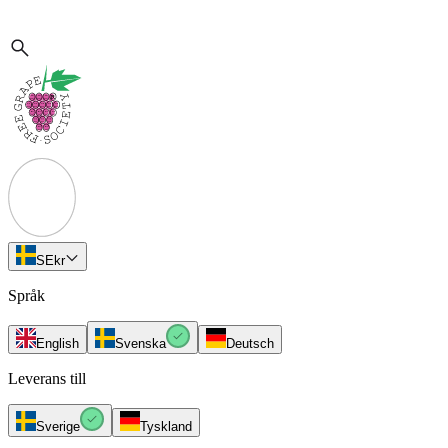
SE
kr
Språk
English
Svenska
Deutsch
Leverans till
Sverige
Tyskland