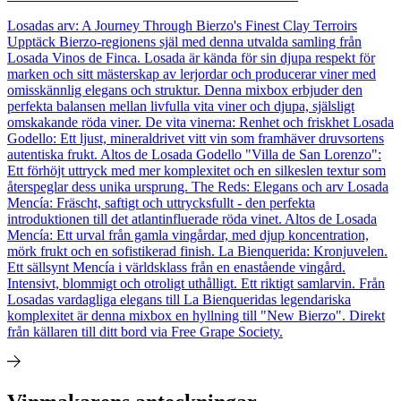
Losadas arv: A Journey Through Bierzo's Finest Clay Terroirs
Upptäck Bierzo-regionens själ med denna utvalda samling från
Losada Vinos de Finca. Losada är kända för sin djupa respekt för
marken och sitt mästerskap av lerjordar och producerar viner med
omisskännlig elegans och struktur. Denna mixbox erbjuder den
perfekta balansen mellan livfulla vita viner och djupa, själsligt
omskakande röda viner. De vita vinerna: Renhet och friskhet Losada
Godello: Ett ljust, mineraldrivet vitt vin som framhäver druvsortens
autentiska frukt. Altos de Losada Godello "Villa de San Lorenzo":
Ett förhöjt uttryck med mer komplexitet och en silkeslen textur som
återspeglar dess unika ursprung. The Reds: Elegans och arv Losada
Mencía: Fräscht, saftigt och uttrycksfullt - den perfekta
introduktionen till det atlantinfluerade röda vinet. Altos de Losada
Mencía: Ett urval från gamla vingårdar, med djup koncentration,
mörk frukt och en sofistikerad finish. La Bienquerida: Kronjuvelen.
Ett sällsynt Mencía i världsklass från en enastående vingård.
Intensivt, blommigt och otroligt uthålligt. Ett riktigt samlarvin. Från
Losadas vardagliga elegans till La Bienqueridas legendariska
komplexitet är denna mixbox en hyllning till "New Bierzo". Direkt
från källaren till ditt bord via Free Grape Society.