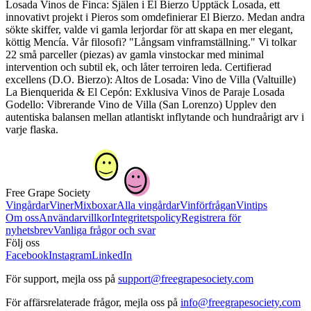
Losada Vinos de Finca: Själen i El Bierzo Upptäck Losada, ett
innovativt projekt i Pieros som omdefinierar El Bierzo. Medan andra
sökte skiffer, valde vi gamla lerjordar för att skapa en mer elegant,
köttig Mencía. Vår filosofi? "Långsam vinframställning." Vi tolkar
22 små parceller (piezas) av gamla vinstockar med minimal
intervention och subtil ek, och låter terroiren leda. Certifierad
excellens (D.O. Bierzo): Altos de Losada: Vino de Villa (Valtuille)
La Bienquerida & El Cepón: Exklusiva Vinos de Paraje Losada
Godello: Vibrerande Vino de Villa (San Lorenzo) Upplev den
autentiska balansen mellan atlantiskt inflytande och hundraårigt arv i
varje flaska.
Free Grape Society
Vingårdar
Viner
Mixboxar
Alla vingårdar
Vinförfrågan
Vintips
Om oss
Användarvillkor
Integritetspolicy
Registrera för
nyhetsbrev
Vanliga frågor och svar
Följ oss
Facebook
Instagram
LinkedIn
För support, mejla oss på
support@freegrapesociety.com
För affärsrelaterade frågor, mejla oss på
info@freegrapesociety.com