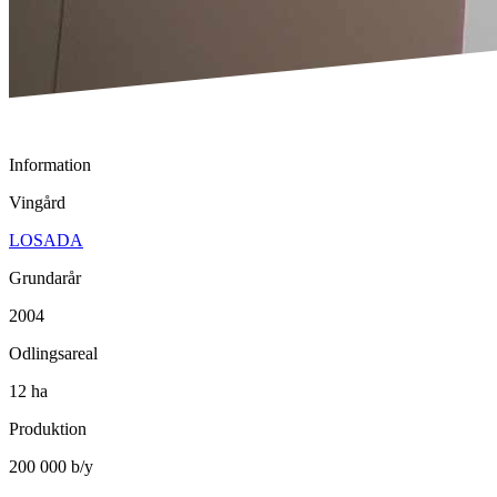
Information
Vingård
LOSADA
Grundarår
2004
Odlingsareal
12 ha
Produktion
200 000 b/y