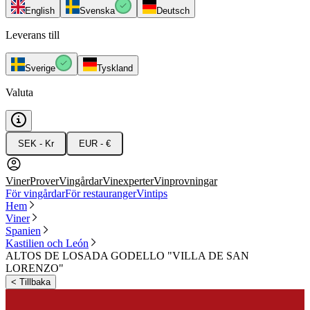
English
Svenska
Deutsch
Leverans till
Sverige
Tyskland
Valuta
SEK - Kr
EUR - €
Viner
Prover
Vingårdar
Vinexperter
Vinprovningar
För vingårdar
För restauranger
Vintips
Hem
Viner
Spanien
Kastilien och León
ALTOS DE LOSADA GODELLO "VILLA DE SAN
LORENZO"
<
Tillbaka