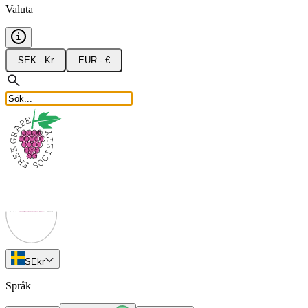
Valuta
SEK - Kr
EUR - €
SE
kr
Språk