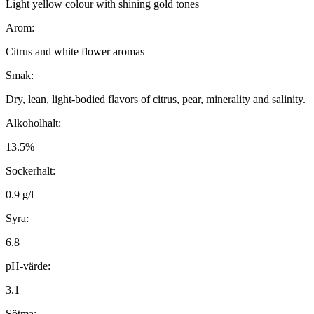
Light yellow colour with shining gold tones
Arom:
Citrus and white flower aromas
Smak:
Dry, lean, light-bodied flavors of citrus, pear, minerality and salinity.
Alkoholhalt:
13.5%
Sockerhalt:
0.9 g/l
Syra:
6.8
pH-värde:
3.1
Sötma: