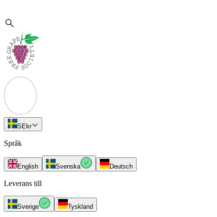
SE
kr
Språk
English
Svenska
Deutsch
Leverans till
Sverige
Tyskland