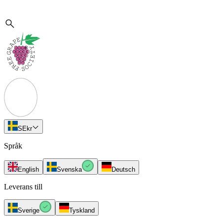
SE
kr
Språk
English
Svenska
Deutsch
Leverans till
Sverige
Tyskland