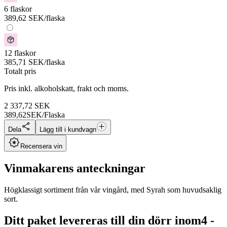
6 flaskor
389,62
SEK
/flaska
12 flaskor
385,71
SEK
/flaska
Totalt pris
Pris inkl. alkoholskatt, frakt och moms.
2 337,72
SEK
389,62
SEK/Flaska
Dela
Lägg till i kundvagn
Recensera vin
Vinmakarens anteckningar
Högklassigt sortiment från vår vingård, med Syrah som huvudsaklig
sort.
Ditt paket levereras till din dörr inom
4 -