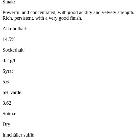
Smak:
Powerful and concentrated, with good acidity and velvety strength.
Rich, persistent, with a very good finish.
Alkoholhalt:
14.5%
Sockerhalt:
0.2 g/l
Syra:
5.6
pH-värde:
3.62
Sötma:
Dry
Innehåller sulfit: