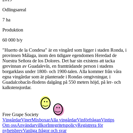
Odlingsareal
7 ha
Produktion
60 000 b/y
"Huerto de la Condesa" är en vingård som ligger i staden Ronda, i
provinsen Málaga, inom den tidigare egendomen Heredad de
Nuestra Señora de los Dolores. Det har sin existens att tacka
grevinnan av Guadalevín, en framträdande person i stadens
borgarklass under 1800- och 1900-talen. Alla kommer från våra
egna vingårdar som är planterade i Rondas omgivningar, i
Guadalcobacín-flodens dalgång på 550 meters höjd, på ler- och
kalkstensjordar.
Free Grape Society
Vingårdar
Viner
Mixboxar
Alla vingårdar
Vinförfrågan
Vintips
Om oss
Användarvillkor
Integritetspolicy
Registrera för
nyhetsbrev
Vanliga frågor och svar