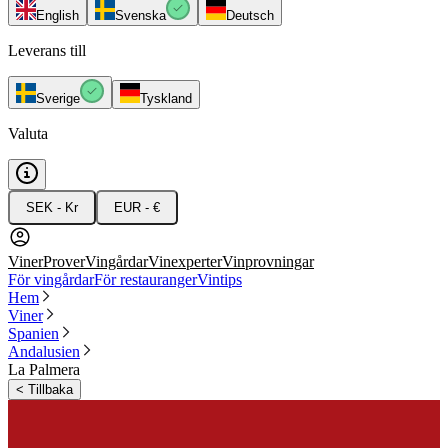
English
Svenska
Deutsch
Leverans till
Sverige
Tyskland
Valuta
SEK - Kr
EUR - €
Viner
Prover
Vingårdar
Vinexperter
Vinprovningar
För vingårdar
För restauranger
Vintips
Hem
Viner
Spanien
Andalusien
La Palmera
<
Tillbaka