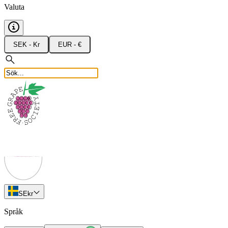
Valuta
SEK - Kr
EUR - €
SE
kr
Språk