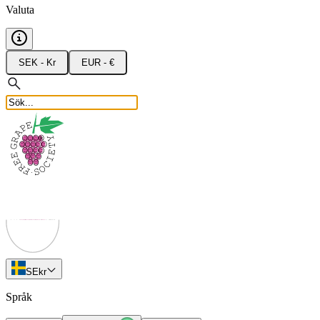
Valuta
SEK - Kr
EUR - €
SE
kr
Språk