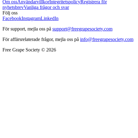
Om oss
Användarvillkor
Integritetspolicy
Registrera för
nyhetsbrev
Vanliga frågor och svar
Följ oss
Facebook
Instagram
LinkedIn
För support, mejla oss på
support@freegrapesociety.com
För affärsrelaterade frågor, mejla oss på
info@freegrapesociety.com
Free Grape Society © 2026