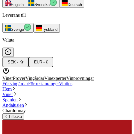
English
Svenska
Deutsch
Leverans till
Sverige
Tyskland
Valuta
SEK - Kr
EUR - €
Viner
Prover
Vingårdar
Vinexperter
Vinprovningar
För vingårdar
För restauranger
Vintips
Hem
Viner
Spanien
Andalusien
Chardonnay
<
Tillbaka