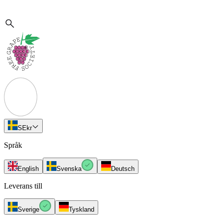
SE
kr
Språk
English
Svenska
Deutsch
Leverans till
Sverige
Tyskland