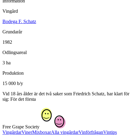
Information
Vingård
Bodega F. Schatz
Grundarår
1982
Odlingsareal
3 ha
Produktion
15 000 b/y
Vid 18 års ålder är det två saker som Friedrich Schatz, har klart för
sig: För det första
Free Grape Society
Vingårdar
Viner
Mixboxar
Alla vingårdar
Vinförfrågan
Vintips