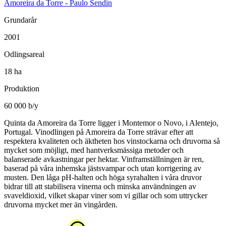
Amoreira da Torre - Paulo Sendin
Grundarår
2001
Odlingsareal
18 ha
Produktion
60 000 b/y
Quinta da Amoreira da Torre ligger i Montemor o Novo, i Alentejo,
Portugal. Vinodlingen på Amoreira da Torre strävar efter att
respektera kvaliteten och äktheten hos vinstockarna och druvorna så
mycket som möjligt, med hantverksmässiga metoder och
balanserade avkastningar per hektar. Vinframställningen är ren,
baserad på våra inhemska jästsvampar och utan korrigering av
musten. Den låga pH-halten och höga syrahalten i våra druvor
bidrar till att stabilisera vinerna och minska användningen av
svaveldioxid, vilket skapar viner som vi gillar och som uttrycker
druvorna mycket mer än vingården.