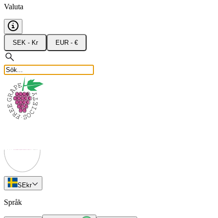
Valuta
SEK - Kr
EUR - €
SE
kr
Språk