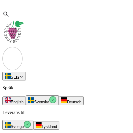
SE
kr
Språk
English
Svenska
Deutsch
Leverans till
Sverige
Tyskland