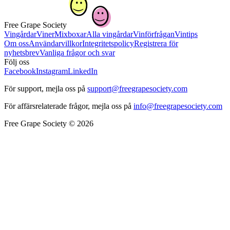
Free Grape Society
Vingårdar
Viner
Mixboxar
Alla vingårdar
Vinförfrågan
Vintips
Om oss
Användarvillkor
Integritetspolicy
Registrera för
nyhetsbrev
Vanliga frågor och svar
Följ oss
Facebook
Instagram
LinkedIn
För support, mejla oss på
support@freegrapesociety.com
För affärsrelaterade frågor, mejla oss på
info@freegrapesociety.com
Free Grape Society © 2026