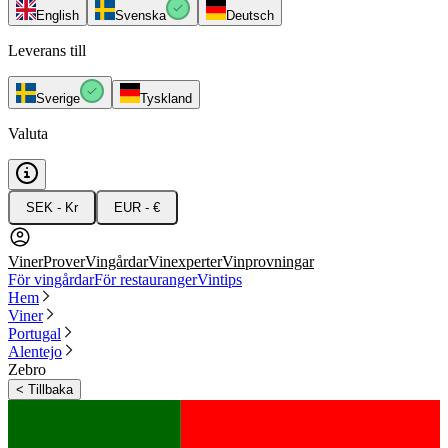
English
Svenska
Deutsch
Leverans till
Sverige
Tyskland
Valuta
SEK - Kr
EUR - €
Viner
Prover
Vingårdar
Vinexperter
Vinprovningar
För vingårdar
För restauranger
Vintips
Hem
Viner
Portugal
Alentejo
Zebro
<
Tillbaka