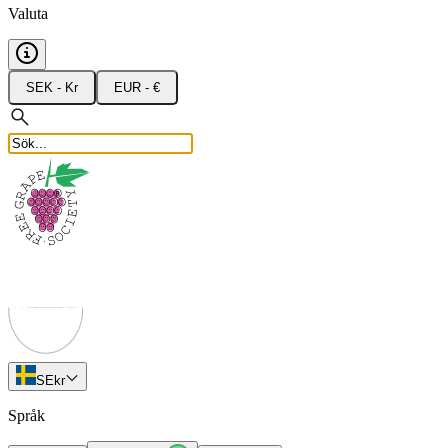
Valuta
SEK - Kr
EUR - €
SE
kr
Språk