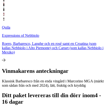
Quila
Expressions of Nebbiolo
Roero, Barbaresco, Langhe och en rosé samt en Croatina (som
kallas Nebbiolo i Alto Piemonte) och Caruet (som kallas Nebbiolo i
Mexiko)
Vinmakarens anteckningar
Klassisk Barbaresco från en enda vingård i Marcorino MGA (märkt
som sådan från och med 2024), lätt, fruktig och kryddig
Ditt paket levereras till din dörr inom
4 -
16 dagar