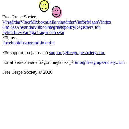
Free Grape Society
Vingårdar
Viner
Mixboxar
Alla vingårdar
Vinförfrågan
Vintips
Om oss
Användarvillkor
Integritetspolicy
Registrera för
nyhetsbrev
Vanliga frågor och svar
Följ oss
Facebook
Instagram
LinkedIn
För support, mejla oss på
support@freegrapesociety.com
För affärsrelaterade frågor, mejla oss på
info@freegrapesociety.com
Free Grape Society © 2026