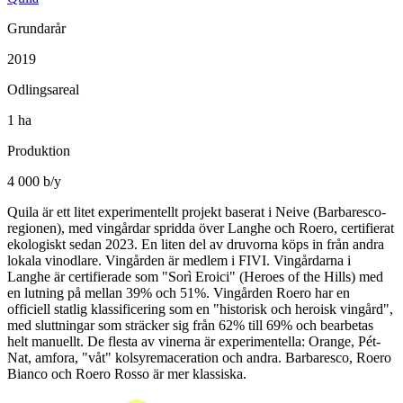
Grundarår
2019
Odlingsareal
1 ha
Produktion
4 000 b/y
Quila är ett litet experimentellt projekt baserat i Neive (Barbaresco-
regionen), med vingårdar spridda över Langhe och Roero, certifierat
ekologiskt sedan 2023. En liten del av druvorna köps in från andra
lokala vinodlare. Vingården är medlem i FIVI. Vingårdarna i
Langhe är certifierade som "Sorì Eroici" (Heroes of the Hills) med
en lutning på mellan 39% och 51%. Vingården Roero har en
officiell statlig klassificering som en "historisk och heroisk vingård",
med sluttningar som sträcker sig från 62% till 69% och bearbetas
helt manuellt. De flesta av vinerna är experimentella: Orange, Pét-
Nat, amfora, "våt" kolsyremaceration och andra. Barbaresco, Roero
Bianco och Roero Rosso är mer klassiska.