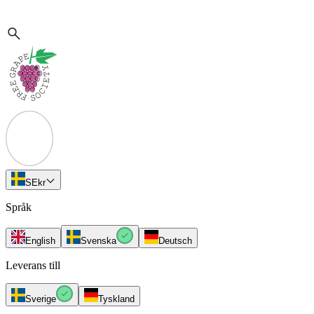
SE
kr
Språk
English
Svenska
Deutsch
Leverans till
Sverige
Tyskland