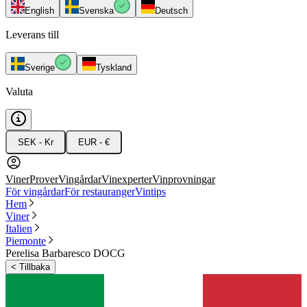
English
Svenska
Deutsch
Leverans till
Sverige
Tyskland
Valuta
SEK - Kr
EUR - €
Viner
Prover
Vingårdar
Vinexperter
Vinprovningar
För vingårdar
För restauranger
Vintips
Hem
Viner
Italien
Piemonte
Perelisa Barbaresco DOCG
<
Tillbaka