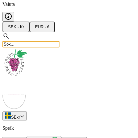
Valuta
SEK - Kr
EUR - €
SE
kr
Språk