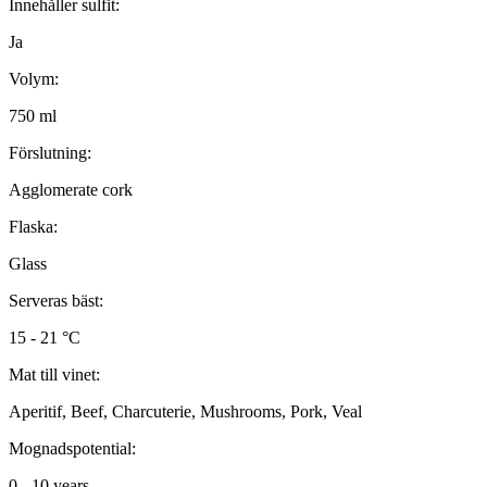
Innehåller sulfit:
Ja
Volym:
750 ml
Förslutning:
Agglomerate cork
Flaska:
Glass
Serveras bäst:
15 - 21 °C
Mat till vinet:
Aperitif, Beef, Charcuterie, Mushrooms, Pork, Veal
Mognadspotential:
0 - 10 years