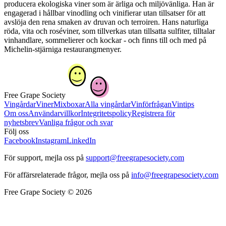
producera ekologiska viner som är ärliga och miljövänliga. Han är
engagerad i hållbar vinodling och vinifierar utan tillsatser för att
avslöja den rena smaken av druvan och terroiren. Hans naturliga
röda, vita och roséviner, som tillverkas utan tillsatta sulfiter, tilltalar
vinhandlare, sommelierer och kockar - och finns till och med på
Michelin-stjärniga restaurangmenyer.
Free Grape Society
Vingårdar
Viner
Mixboxar
Alla vingårdar
Vinförfrågan
Vintips
Om oss
Användarvillkor
Integritetspolicy
Registrera för
nyhetsbrev
Vanliga frågor och svar
Följ oss
Facebook
Instagram
LinkedIn
För support, mejla oss på
support@freegrapesociety.com
För affärsrelaterade frågor, mejla oss på
info@freegrapesociety.com
Free Grape Society © 2026