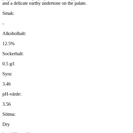
and a delicate earthy undertone on the palate.
Smak:
-
Alkoholhalt:
12.5%
Sockerhalt:
0.5 g/l
Syra:
3.46
pH-värde:
3.56
Sötma:
Dry