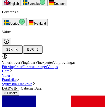
English
Svenska
Deutsch
Leverans till
Sverige
Tyskland
Valuta
SEK - Kr
EUR - €
Viner
Prover
Vingårdar
Vinexperter
Vinprovningar
För vingårdar
För restauranger
Vintips
Hem
Viner
Frankrike
Sydvästra Frankrike
DARWIN - Cabernet Jura
<
Tillbaka