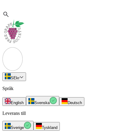
SE
kr
Språk
English
Svenska
Deutsch
Leverans till
Sverige
Tyskland