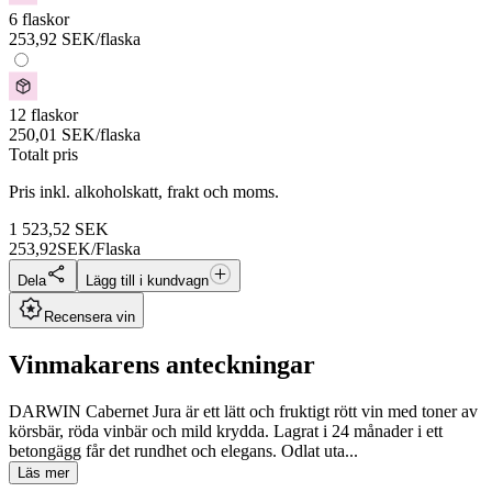
6 flaskor
253,92
SEK
/flaska
12 flaskor
250,01
SEK
/flaska
Totalt pris
Pris inkl. alkoholskatt, frakt och moms.
1 523,52
SEK
253,92
SEK/Flaska
Dela
Lägg till i kundvagn
Recensera vin
Vinmakarens anteckningar
DARWIN Cabernet Jura är ett lätt och fruktigt rött vin med toner av
körsbär, röda vinbär och mild krydda. Lagrat i 24 månader i ett
betongägg får det rundhet och elegans. Odlat uta...
Läs mer