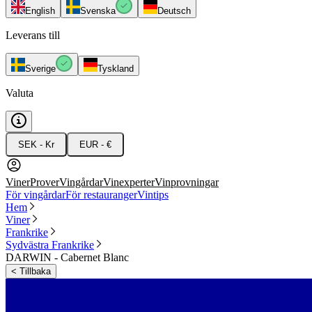
English
Svenska
Deutsch
Leverans till
Sverige
Tyskland
Valuta
SEK - Kr
EUR - €
Viner
Prover
Vingårdar
Vinexperter
Vinprovningar
För vingårdar
För restauranger
Vintips
Hem
Viner
Frankrike
Sydvästra Frankrike
DARWIN - Cabernet Blanc
<
Tillbaka