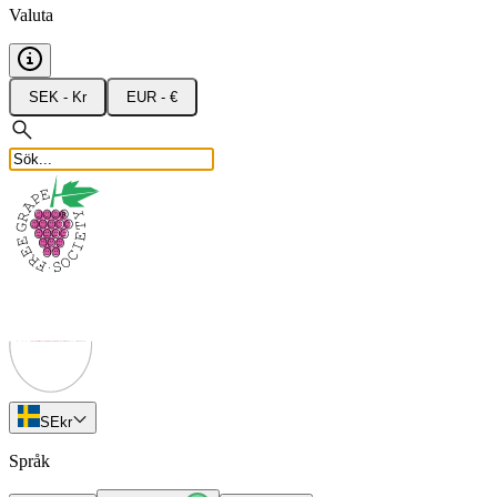
Valuta
SEK - Kr
EUR - €
SE
kr
Språk