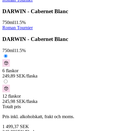
DARWIN - Cabernet Blanc
750
ml
11.5
%
Roman Tournier
DARWIN - Cabernet Blanc
750
ml
11.5
%
6 flaskor
249,89
SEK
/flaska
12 flaskor
245,98
SEK
/flaska
Totalt pris
Pris inkl. alkoholskatt, frakt och moms.
1 499,37
SEK