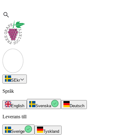
SE
kr
Språk
English
Svenska
Deutsch
Leverans till
Sverige
Tyskland