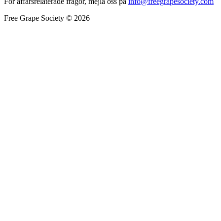
För affärsrelaterade frågor, mejla oss på
info@freegrapesociety.com
Free Grape Society © 2026