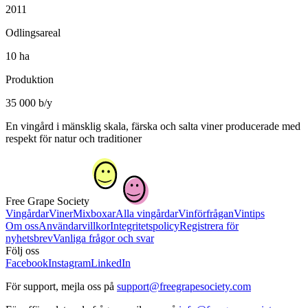
2011
Odlingsareal
10 ha
Produktion
35 000 b/y
En vingård i mänsklig skala, färska och salta viner producerade med
respekt för natur och traditioner
Free Grape Society
Vingårdar
Viner
Mixboxar
Alla vingårdar
Vinförfrågan
Vintips
Om oss
Användarvillkor
Integritetspolicy
Registrera för
nyhetsbrev
Vanliga frågor och svar
Följ oss
Facebook
Instagram
LinkedIn
För support, mejla oss på
support@freegrapesociety.com