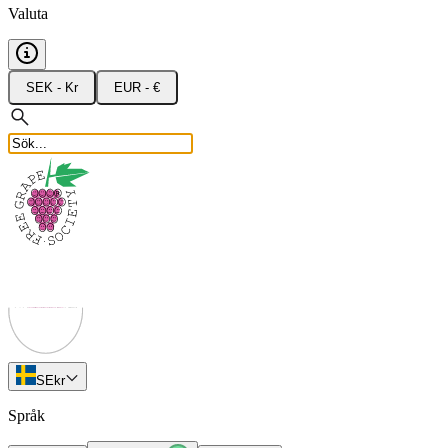
Valuta
SEK - Kr
EUR - €
SE
kr
Språk