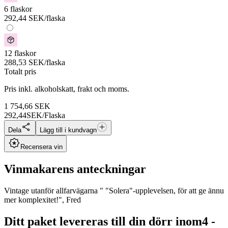
6 flaskor
292,44
SEK
/flaska
12 flaskor
288,53
SEK
/flaska
Totalt pris
Pris inkl. alkoholskatt, frakt och moms.
1 754,66
SEK
292,44
SEK/Flaska
Dela
Lägg till i kundvagn
Recensera vin
Vinmakarens anteckningar
Vintage utanför allfarvägarna " "Solera"-upplevelsen, för att ge ännu
mer komplexitet!", Fred
Ditt paket levereras till din dörr inom
4 -