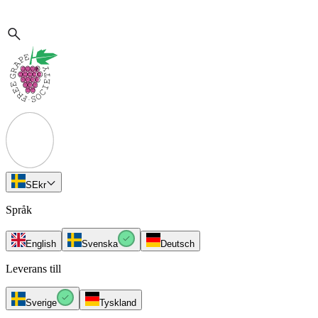
SE
kr
Språk
English
Svenska
Deutsch
Leverans till
Sverige
Tyskland