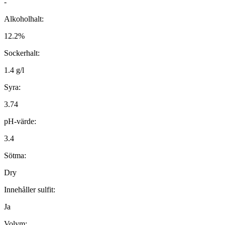
-
Alkoholhalt:
12.2%
Sockerhalt:
1.4 g/l
Syra:
3.74
pH-värde:
3.4
Sötma:
Dry
Innehåller sulfit:
Ja
Volym: