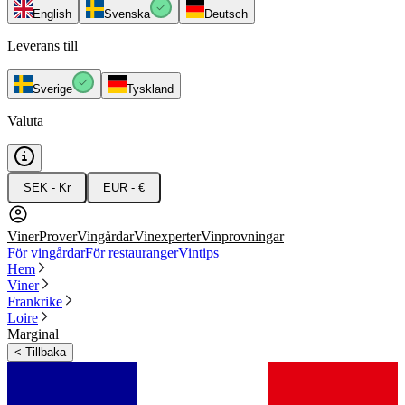
English
Svenska
Deutsch
Leverans till
Sverige
Tyskland
Valuta
SEK - Kr
EUR - €
Viner
Prover
Vingårdar
Vinexperter
Vinprovningar
För vingårdar
För restauranger
Vintips
Hem
Viner
Frankrike
Loire
Marginal
<
Tillbaka