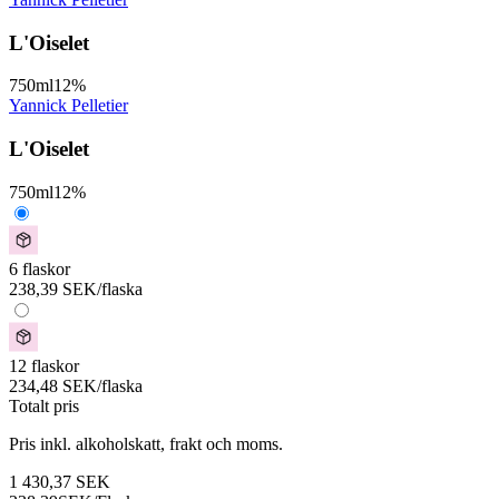
L'Oiselet
750
ml
12
%
Yannick Pelletier
L'Oiselet
750
ml
12
%
6 flaskor
238,39
SEK
/flaska
12 flaskor
234,48
SEK
/flaska
Totalt pris
Pris inkl. alkoholskatt, frakt och moms.
1 430,37
SEK