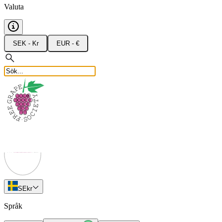
Valuta
SEK - Kr
EUR - €
SE
kr
Språk