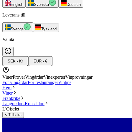
English
Svenska
Deutsch
Leverans till
Sverige
Tyskland
Valuta
SEK - Kr
EUR - €
Viner
Prover
Vingårdar
Vinexperter
Vinprovningar
För vingårdar
För restauranger
Vintips
Hem
Viner
Frankrike
Languedoc-Roussillon
L'Oiselet
<
Tillbaka