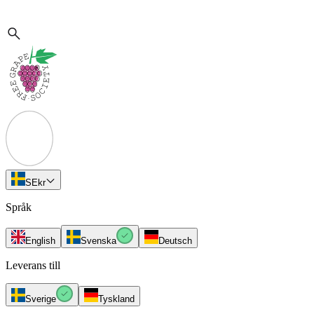
SE
kr
Språk
English
Svenska
Deutsch
Leverans till
Sverige
Tyskland