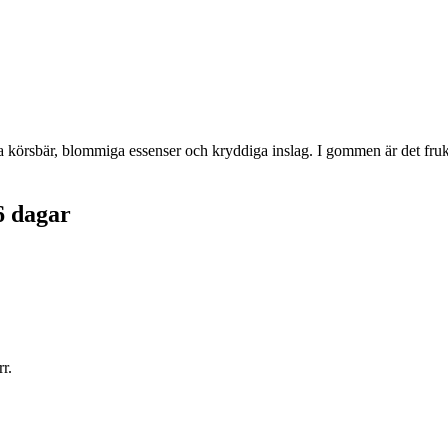
a körsbär, blommiga essenser och kryddiga inslag. I gommen är det fruktigt
6 dagar
r.