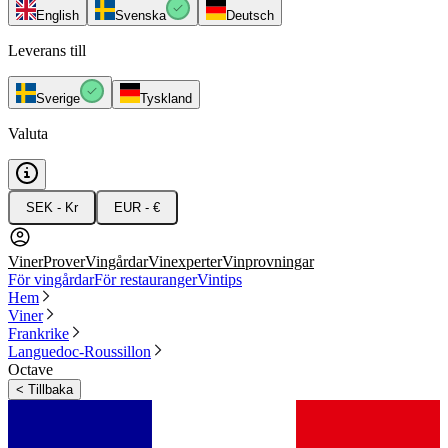
English
Svenska
Deutsch
Leverans till
Sverige
Tyskland
Valuta
SEK - Kr
EUR - €
Viner
Prover
Vingårdar
Vinexperter
Vinprovningar
För vingårdar
För restauranger
Vintips
Hem
Viner
Frankrike
Languedoc-Roussillon
Octave
<
Tillbaka