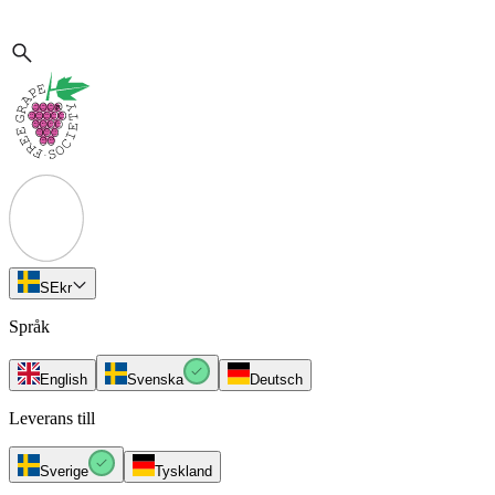
SE
kr
Språk
English
Svenska
Deutsch
Leverans till
Sverige
Tyskland