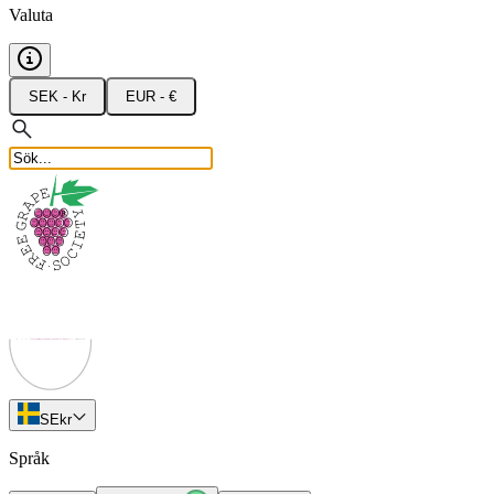
Valuta
SEK - Kr
EUR - €
SE
kr
Språk