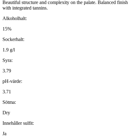
Beautiful structure and complexity on the palate. Balanced finish
with integrated tannins.
Alkoholhalt:
15%
Sockerhalt:
1.9 g/l
Syra:
3.79
pH-värde:
3.71
Sötma:
Dry
Innehåller sulfit:
Ja