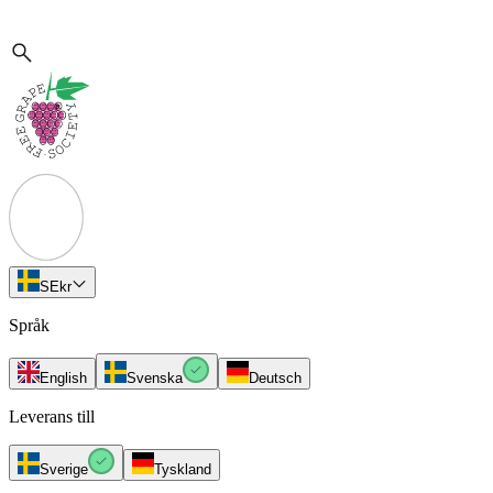
SE
kr
Språk
English
Svenska
Deutsch
Leverans till
Sverige
Tyskland