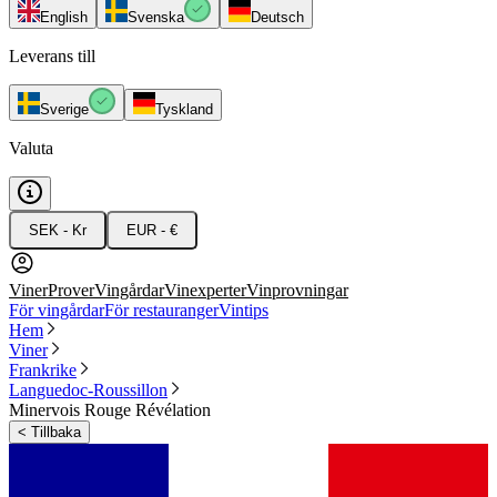
English
Svenska
Deutsch
Leverans till
Sverige
Tyskland
Valuta
SEK - Kr
EUR - €
Viner
Prover
Vingårdar
Vinexperter
Vinprovningar
För vingårdar
För restauranger
Vintips
Hem
Viner
Frankrike
Languedoc-Roussillon
Minervois Rouge Révélation
<
Tillbaka