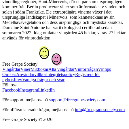
vinodlingsregioner, Haut-Minervois, där ett par som ursprungligen
kommer från Berlin producerar viner som är formade av vinden och
solen i södra Frankrike. De extraordinära vinerna växer i det
ursprungliga landskapet i Minervois, som kännetecknas av sin
Medelhavsvegetation och dess ursprungliga och mystiska karaktär.
Domaine Saint Antoine har varit ekologiskt certifierad sedan
sommaren 2022. Idag omfattar vingården 45 hektar, varav 27 hektar
används för vinproduktion.
Free Grape Society
Vingårdar
Viner
Mixboxar
Alla vingårdar
Vinförfrågan
Vintips
Om oss
Användarvillkor
Integritetspolicy
Registrera för
nyhetsbrev
Vanliga frågor och svar
Följ oss
Facebook
Instagram
LinkedIn
För support, mejla oss på
support@freegrapesociety.com
För affärsrelaterade frågor, mejla oss på
info@freegrapesociety.com
Free Grape Society © 2026