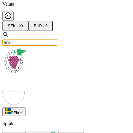
Valuta
SEK - Kr
EUR - €
SE
kr
Språk