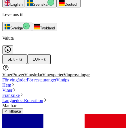
English
Svenska
Deutsch
Leverans till
Sverige
Tyskland
Valuta
SEK - Kr
EUR - €
Viner
Prover
Vingårdar
Vinexperter
Vinprovningar
För vingårdar
För restauranger
Vintips
Hem
Viner
Frankrike
Languedoc-Roussillon
Manhac
<
Tillbaka