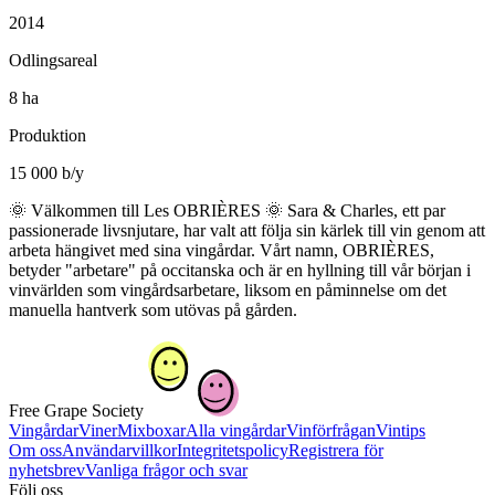
2014
Odlingsareal
8 ha
Produktion
15 000 b/y
🌞 Välkommen till Les OBRIÈRES 🌞 Sara & Charles, ett par
passionerade livsnjutare, har valt att följa sin kärlek till vin genom att
arbeta hängivet med sina vingårdar. Vårt namn, OBRIÈRES,
betyder "arbetare" på occitanska och är en hyllning till vår början i
vinvärlden som vingårdsarbetare, liksom en påminnelse om det
manuella hantverk som utövas på gården.
Free Grape Society
Vingårdar
Viner
Mixboxar
Alla vingårdar
Vinförfrågan
Vintips
Om oss
Användarvillkor
Integritetspolicy
Registrera för
nyhetsbrev
Vanliga frågor och svar
Följ oss