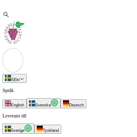
SE
kr
Språk
English
Svenska
Deutsch
Leverans till
Sverige
Tyskland