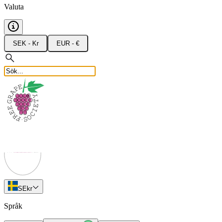
Valuta
SEK - Kr
EUR - €
SE
kr
Språk