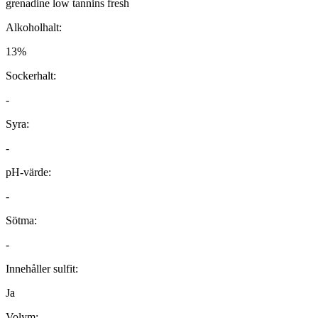
grenadine low tannins fresh
Alkoholhalt:
13%
Sockerhalt:
-
Syra:
-
pH-värde:
-
Sötma:
-
Innehåller sulfit:
Ja
Volym: