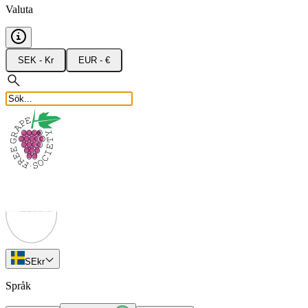
Valuta
SEK - Kr
EUR - €
SE
kr
Språk