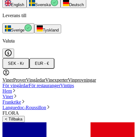
English
Svenska
Deutsch
Leverans till
Sverige
Tyskland
Valuta
SEK - Kr
EUR - €
Viner
Prover
Vingårdar
Vinexperter
Vinprovningar
För vingårdar
För restauranger
Vintips
Hem
Viner
Frankrike
Languedoc-Roussillon
FLORA
<
Tillbaka