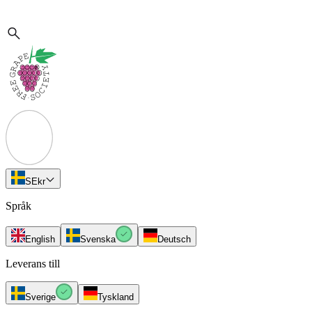
SE
kr
Språk
English
Svenska
Deutsch
Leverans till
Sverige
Tyskland