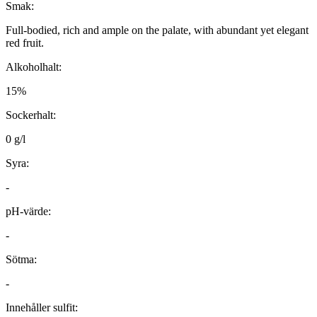
Smak:
Full-bodied, rich and ample on the palate, with abundant yet elegant
red fruit.
Alkoholhalt:
15%
Sockerhalt:
0 g/l
Syra:
-
pH-värde:
-
Sötma:
-
Innehåller sulfit: