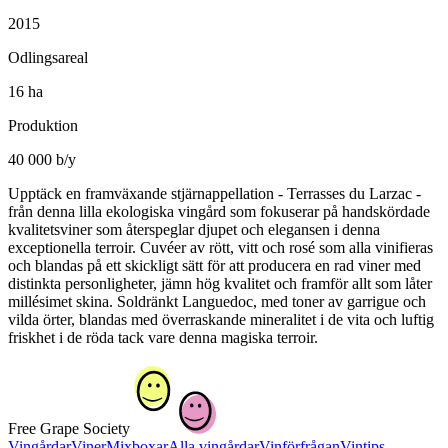
2015
Odlingsareal
16 ha
Produktion
40 000 b/y
Upptäck en framväxande stjärnappellation - Terrasses du Larzac -
från denna lilla ekologiska vingård som fokuserar på handskördade
kvalitetsviner som återspeglar djupet och elegansen i denna
exceptionella terroir. Cuvéer av rött, vitt och rosé som alla vinifieras
och blandas på ett skickligt sätt för att producera en rad viner med
distinkta personligheter, jämn hög kvalitet och framför allt som låter
millésimet skina. Soldränkt Languedoc, med toner av garrigue och
vilda örter, blandas med överraskande mineralitet i de vita och luftig
friskhet i de röda tack vare denna magiska terroir.
Free Grape Society
Vingårdar
Viner
Mixboxar
Alla vingårdar
Vinförfrågan
Vintips