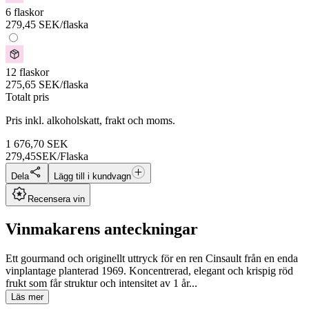
6 flaskor
279,45
SEK
/flaska
12 flaskor
275,65
SEK
/flaska
Totalt pris
Pris inkl. alkoholskatt, frakt och moms.
1 676,70
SEK
279,45
SEK/Flaska
Dela
Lägg till i kundvagn
Recensera vin
Vinmakarens anteckningar
Ett gourmand och originellt uttryck för en ren Cinsault från en enda
vinplantage planterad 1969. Koncentrerad, elegant och krispig röd
frukt som får struktur och intensitet av 1 år...
Läs mer