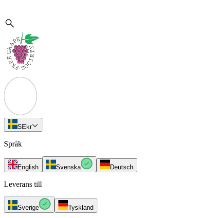
SE
kr
Språk
English
Svenska
Deutsch
Leverans till
Sverige
Tyskland