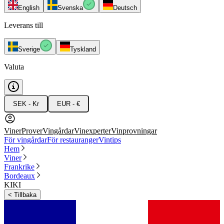
English
Svenska
Deutsch
Leverans till
Sverige
Tyskland
Valuta
SEK - Kr
EUR - €
Viner
Prover
Vingårdar
Vinexperter
Vinprovningar
För vingårdar
För restauranger
Vintips
Hem
Viner
Frankrike
Bordeaux
KIKI
<
Tillbaka