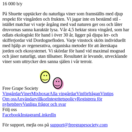
16 000 b/y
På Shuette upptäcker du naturliga viner som framställts med djup
respekt för vingården och frukten. Vi jagar inte en bestämd stil -
istället matchar vi varje årgång med vad naturen ger oss och låter
druvornas sanna karaktär lysa. Vår 4,5 hektar stora vingård, som har
odlats ekologiskt för hand i över 30 år, ligger på djupa ler- och
skifferjordar vid Dordognefloden. Varje vinstock sköts individuellt
med hjälp av regenerativa, organiska metoder för att återskapa
jorden och ekosystemet. Vi skördar för hand vid maximal mognad
och jäser naturligt, utan tillsatser. Resultatet är levande, utvecklande
viner som uttrycker den sanna själen i vår terroir.
Free Grape Society
Vingårdar
Viner
Mixboxar
Alla vingårdar
Vinförfrågan
Vintips
Om oss
Användarvillkor
Integritetspolicy
Registrera för
nyhetsbrev
Vanliga frågor och svar
Följ oss
Facebook
Instagram
LinkedIn
För support, mejla oss på
support@freegrapesociety.com