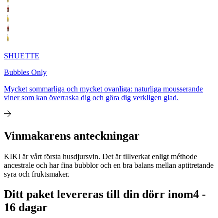
SHUETTE
Bubbles Only
Mycket sommarliga och mycket ovanliga: naturliga mousserande
viner som kan överraska dig och göra dig verkligen glad.
Vinmakarens anteckningar
KIKI är vårt första husdjursvin. Det är tillverkat enligt méthode
ancestrale och har fina bubblor och en bra balans mellan aptitretande
syra och fruktsmaker.
Ditt paket levereras till din dörr inom
4 -
16 dagar