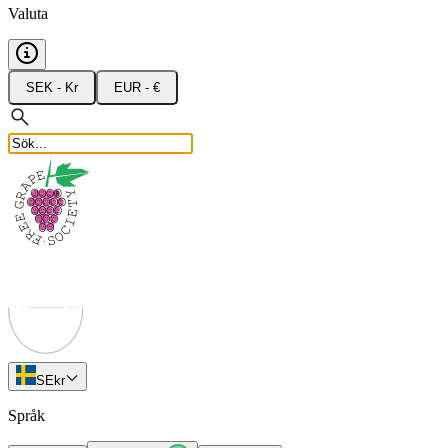
Valuta
SEK - Kr
EUR - €
SE
kr
Språk