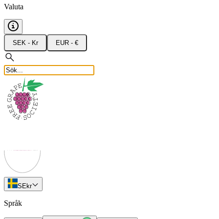
Valuta
SEK - Kr
EUR - €
SE
kr
Språk