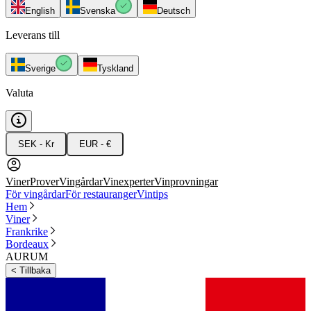
English
Svenska
Deutsch
Leverans till
Sverige
Tyskland
Valuta
SEK - Kr
EUR - €
Viner
Prover
Vingårdar
Vinexperter
Vinprovningar
För vingårdar
För restauranger
Vintips
Hem
Viner
Frankrike
Bordeaux
AURUM
<
Tillbaka