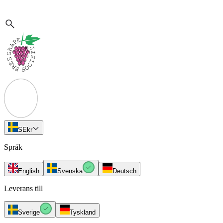
SE
kr
Språk
English
Svenska
Deutsch
Leverans till
Sverige
Tyskland