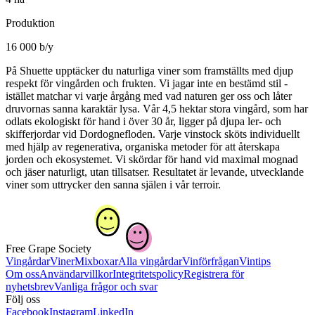
Produktion
16 000 b/y
På Shuette upptäcker du naturliga viner som framställts med djup
respekt för vingården och frukten. Vi jagar inte en bestämd stil -
istället matchar vi varje årgång med vad naturen ger oss och låter
druvornas sanna karaktär lysa. Vår 4,5 hektar stora vingård, som har
odlats ekologiskt för hand i över 30 år, ligger på djupa ler- och
skifferjordar vid Dordognefloden. Varje vinstock sköts individuellt
med hjälp av regenerativa, organiska metoder för att återskapa
jorden och ekosystemet. Vi skördar för hand vid maximal mognad
och jäser naturligt, utan tillsatser. Resultatet är levande, utvecklande
viner som uttrycker den sanna själen i vår terroir.
Free Grape Society
Vingårdar
Viner
Mixboxar
Alla vingårdar
Vinförfrågan
Vintips
Om oss
Användarvillkor
Integritetspolicy
Registrera för
nyhetsbrev
Vanliga frågor och svar
Följ oss
Facebook
Instagram
LinkedIn