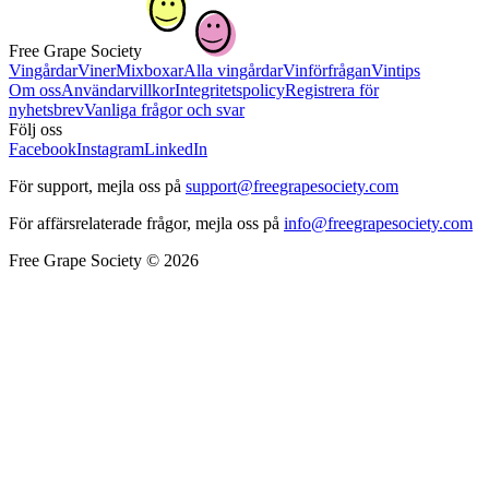
Free Grape Society
Vingårdar
Viner
Mixboxar
Alla vingårdar
Vinförfrågan
Vintips
Om oss
Användarvillkor
Integritetspolicy
Registrera för
nyhetsbrev
Vanliga frågor och svar
Följ oss
Facebook
Instagram
LinkedIn
För support, mejla oss på
support@freegrapesociety.com
För affärsrelaterade frågor, mejla oss på
info@freegrapesociety.com
Free Grape Society © 2026