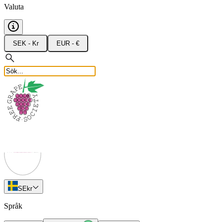
Valuta
SEK - Kr
EUR - €
SE
kr
Språk