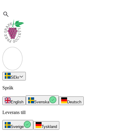
SE
kr
Språk
English
Svenska
Deutsch
Leverans till
Sverige
Tyskland