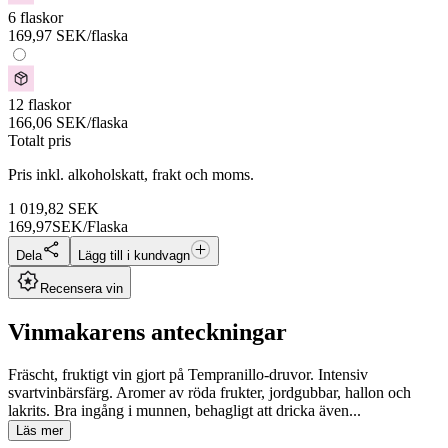
6 flaskor
169,97
SEK
/flaska
12 flaskor
166,06
SEK
/flaska
Totalt pris
Pris inkl. alkoholskatt, frakt och moms.
1 019,82
SEK
169,97
SEK/Flaska
Dela
Lägg till i kundvagn
Recensera vin
Vinmakarens anteckningar
Fräscht, fruktigt vin gjort på Tempranillo-druvor. Intensiv
svartvinbärsfärg. Aromer av röda frukter, jordgubbar, hallon och
lakrits. Bra ingång i munnen, behagligt att dricka även...
Läs mer