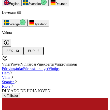
English
Svenska
Deutsch
Leverans till
Sverige
Tyskland
Valuta
SEK - Kr
EUR - €
Viner
Prover
Vingårdar
Vinexperter
Vinprovningar
För vingårdar
För restauranger
Vintips
Hem
Viner
Spanien
Rioja
DUCADO DE HOJA JOVEN
<
Tillbaka