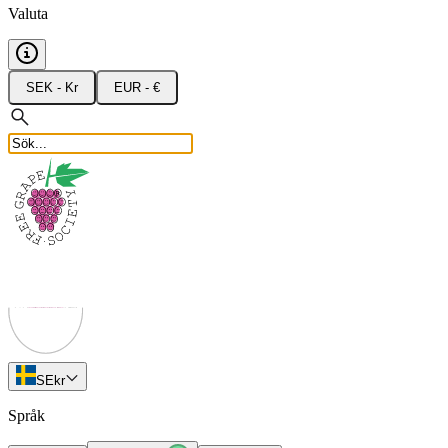
Valuta
SEK - Kr
EUR - €
SE
kr
Språk