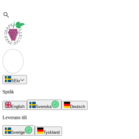
SE
kr
Språk
English
Svenska
Deutsch
Leverans till
Sverige
Tyskland