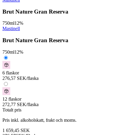
Brut Nature Gran Reserva
750
ml
12
%
Mastinell
Brut Nature Gran Reserva
750
ml
12
%
6 flaskor
276,57
SEK
/flaska
12 flaskor
272,77
SEK
/flaska
Totalt pris
Pris inkl. alkoholskatt, frakt och moms.
1 659,45
SEK