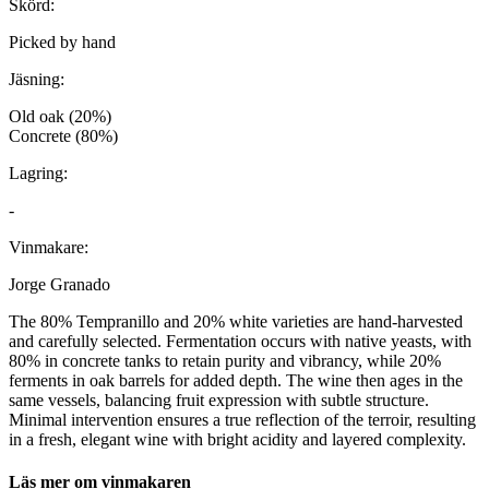
Skörd:
Picked by hand
Jäsning:
Old oak (20%)
Concrete (80%)
Lagring:
-
Vinmakare:
Jorge Granado
The 80% Tempranillo and 20% white varieties are hand-harvested
and carefully selected. Fermentation occurs with native yeasts, with
80% in concrete tanks to retain purity and vibrancy, while 20%
ferments in oak barrels for added depth. The wine then ages in the
same vessels, balancing fruit expression with subtle structure.
Minimal intervention ensures a true reflection of the terroir, resulting
in a fresh, elegant wine with bright acidity and layered complexity.
Läs mer om vinmakaren