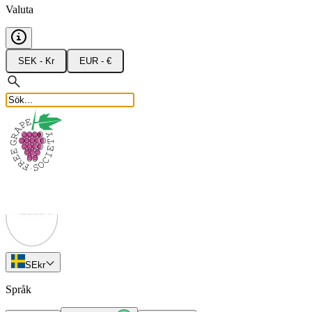
Valuta
SEK - Kr
EUR - €
SE
kr
Språk