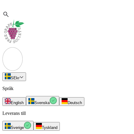
SE
kr
Språk
English
Svenska
Deutsch
Leverans till
Sverige
Tyskland