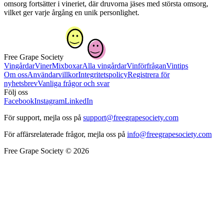
omsorg fortsätter i vineriet, där druvorna jäses med största omsorg,
vilket ger varje årgång en unik personlighet.
Free Grape Society
Vingårdar
Viner
Mixboxar
Alla vingårdar
Vinförfrågan
Vintips
Om oss
Användarvillkor
Integritetspolicy
Registrera för
nyhetsbrev
Vanliga frågor och svar
Följ oss
Facebook
Instagram
LinkedIn
För support, mejla oss på
support@freegrapesociety.com
För affärsrelaterade frågor, mejla oss på
info@freegrapesociety.com
Free Grape Society © 2026