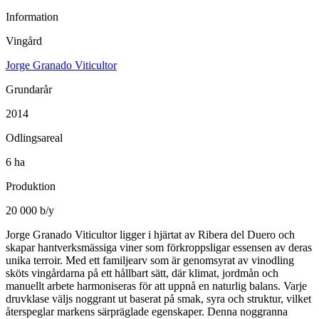
Information
Vingård
Jorge Granado Viticultor
Grundarår
2014
Odlingsareal
6 ha
Produktion
20 000 b/y
Jorge Granado Viticultor ligger i hjärtat av Ribera del Duero och
skapar hantverksmässiga viner som förkroppsligar essensen av deras
unika terroir. Med ett familjearv som är genomsyrat av vinodling
sköts vingårdarna på ett hållbart sätt, där klimat, jordmån och
manuellt arbete harmoniseras för att uppnå en naturlig balans. Varje
druvklase väljs noggrant ut baserat på smak, syra och struktur, vilket
återspeglar markens särpräglade egenskaper. Denna noggranna