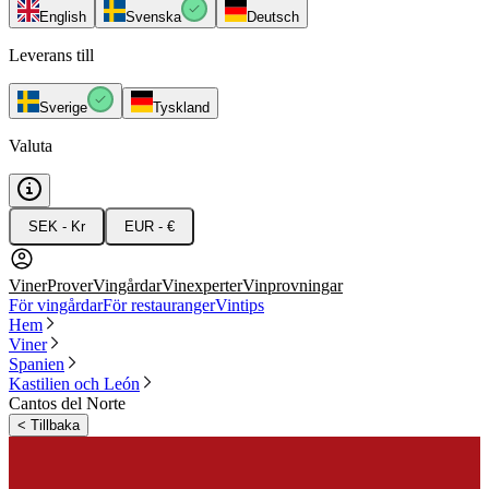
English
Svenska
Deutsch
Leverans till
Sverige
Tyskland
Valuta
SEK - Kr
EUR - €
Viner
Prover
Vingårdar
Vinexperter
Vinprovningar
För vingårdar
För restauranger
Vintips
Hem
Viner
Spanien
Kastilien och León
Cantos del Norte
<
Tillbaka