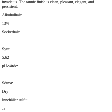
invade us. The tannic finish is clean, pleasant, elegant, and
persistent.
Alkoholhalt:
13%
Sockerhalt:
-
Syra:
5.62
pH-värde:
-
Sötma:
Dry
Innehåller sulfit:
Ja