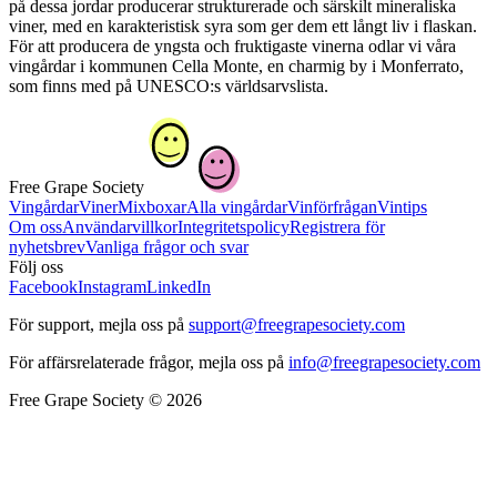
på dessa jordar producerar strukturerade och särskilt mineraliska
viner, med en karakteristisk syra som ger dem ett långt liv i flaskan.
För att producera de yngsta och fruktigaste vinerna odlar vi våra
vingårdar i kommunen Cella Monte, en charmig by i Monferrato,
som finns med på UNESCO:s världsarvslista.
Free Grape Society
Vingårdar
Viner
Mixboxar
Alla vingårdar
Vinförfrågan
Vintips
Om oss
Användarvillkor
Integritetspolicy
Registrera för
nyhetsbrev
Vanliga frågor och svar
Följ oss
Facebook
Instagram
LinkedIn
För support, mejla oss på
support@freegrapesociety.com
För affärsrelaterade frågor, mejla oss på
info@freegrapesociety.com
Free Grape Society © 2026