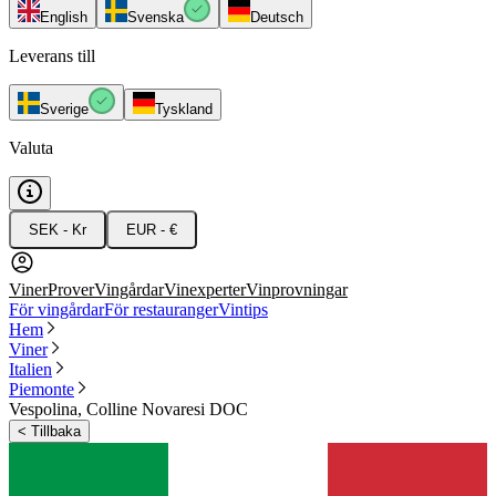
English
Svenska
Deutsch
Leverans till
Sverige
Tyskland
Valuta
SEK - Kr
EUR - €
Viner
Prover
Vingårdar
Vinexperter
Vinprovningar
För vingårdar
För restauranger
Vintips
Hem
Viner
Italien
Piemonte
Vespolina, Colline Novaresi DOC
<
Tillbaka