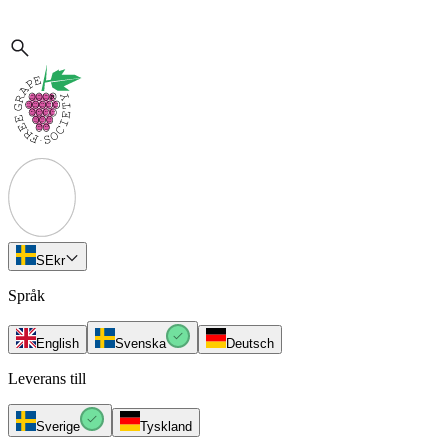
SE
kr
Språk
English
Svenska
Deutsch
Leverans till
Sverige
Tyskland