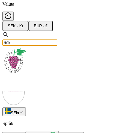
Valuta
SEK - Kr
EUR - €
SE
kr
Språk