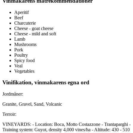
Vinmakarens matrekommendationer
Aperitif
Beef
Charcuterie
Cheese - goat cheese
Cheese - mild and soft
Lamb
Mushrooms
Pork
Poultry
Spicy food
Veal
Vegetables
Vinifikation, vinmakarens egna ord
Jordmåner:
Granite, Gravel, Sand, Volcanic
Terroir:
VINEYARDS: - Location: Boca, Motto Costazzone - Trantaparghi -
Training system: Guyot, density 4,000 vines/ha - Altitude: 430 - 510