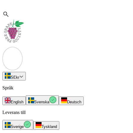
SE
kr
Språk
English
Svenska
Deutsch
Leverans till
Sverige
Tyskland