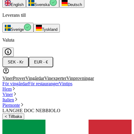
English
Svenska
Deutsch
Leverans till
Sverige
Tyskland
Valuta
SEK - Kr
EUR - €
Viner
Prover
Vingårdar
Vinexperter
Vinprovningar
För vingårdar
För restauranger
Vintips
Hem
Viner
Italien
Piemonte
LANGHE DOC NEBBIOLO
<
Tillbaka