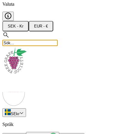
Valuta
SEK - Kr
EUR - €
SE
kr
Språk