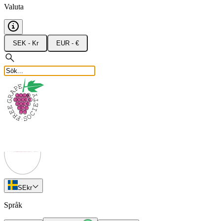
Valuta
SEK - Kr
EUR - €
SE
kr
Språk