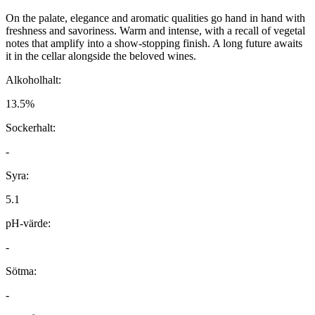
On the palate, elegance and aromatic qualities go hand in hand with
freshness and savoriness. Warm and intense, with a recall of vegetal
notes that amplify into a show-stopping finish. A long future awaits
it in the cellar alongside the beloved wines.
Alkoholhalt:
13.5%
Sockerhalt:
-
Syra:
5.1
pH-värde:
-
Sötma:
-