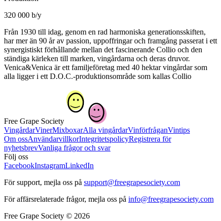
320 000 b/y
Från 1930 till idag, genom en rad harmoniska generationsskiften,
har mer än 90 år av passion, uppoffringar och framgång passerat i ett
synergistiskt förhållande mellan det fascinerande Collio och den
ständiga kärleken till marken, vingårdarna och deras druvor.
Venica&Venica är ett familjeföretag med 40 hektar vingårdar som
alla ligger i ett D.O.C.-produktionsområde som kallas Collio
Free Grape Society
Vingårdar
Viner
Mixboxar
Alla vingårdar
Vinförfrågan
Vintips
Om oss
Användarvillkor
Integritetspolicy
Registrera för
nyhetsbrev
Vanliga frågor och svar
Följ oss
Facebook
Instagram
LinkedIn
För support, mejla oss på
support@freegrapesociety.com
För affärsrelaterade frågor, mejla oss på
info@freegrapesociety.com
Free Grape Society © 2026