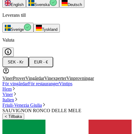
English
Svenska
Deutsch
Leverans till
Sverige
Tyskland
Valuta
SEK - Kr
EUR - €
Viner
Prover
Vingårdar
Vinexperter
Vinprovningar
För vingårdar
För restauranger
Vintips
Hem
Viner
Italien
Friuli-Venezia Giulia
SAUVIGNON RONCO DELLE MELE
<
Tillbaka