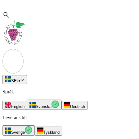
SE
kr
Språk
English
Svenska
Deutsch
Leverans till
Sverige
Tyskland