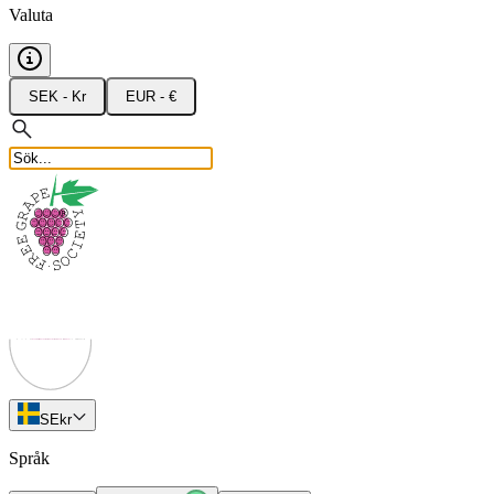
Valuta
SEK - Kr
EUR - €
SE
kr
Språk