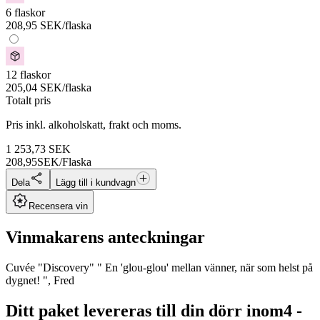
6 flaskor
208,95
SEK
/flaska
12 flaskor
205,04
SEK
/flaska
Totalt pris
Pris inkl. alkoholskatt, frakt och moms.
1 253,73
SEK
208,95
SEK/Flaska
Dela
Lägg till i kundvagn
Recensera vin
Vinmakarens anteckningar
Cuvée "Discovery" " En 'glou-glou' mellan vänner, när som helst på
dygnet! ", Fred
Ditt paket levereras till din dörr inom
4 -