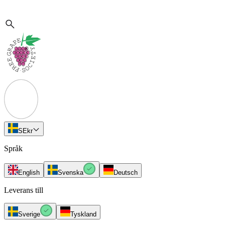
SE
kr
Språk
English
Svenska
Deutsch
Leverans till
Sverige
Tyskland