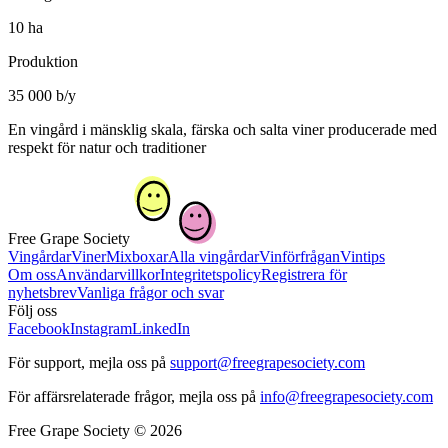
10 ha
Produktion
35 000 b/y
En vingård i mänsklig skala, färska och salta viner producerade med
respekt för natur och traditioner
Free Grape Society
Vingårdar
Viner
Mixboxar
Alla vingårdar
Vinförfrågan
Vintips
Om oss
Användarvillkor
Integritetspolicy
Registrera för
nyhetsbrev
Vanliga frågor och svar
Följ oss
Facebook
Instagram
LinkedIn
För support, mejla oss på
support@freegrapesociety.com
För affärsrelaterade frågor, mejla oss på
info@freegrapesociety.com
Free Grape Society © 2026