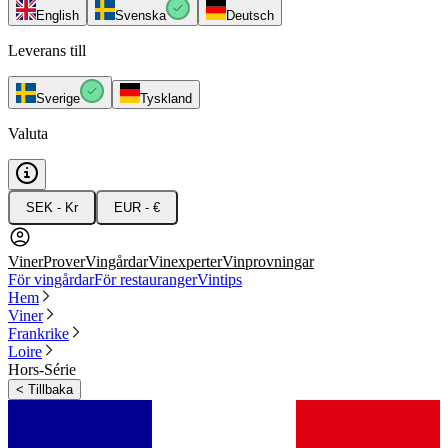
English
Svenska
Deutsch
Leverans till
Sverige
Tyskland
Valuta
SEK - Kr
EUR - €
Viner
Prover
Vingårdar
Vinexperter
Vinprovningar
För vingårdar
För restauranger
Vintips
Hem
Viner
Frankrike
Loire
Hors-Série
<
Tillbaka