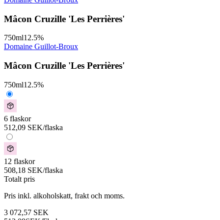
Mâcon Cruzille 'Les Perrières'
750
ml
12.5
%
Domaine Guillot-Broux
Mâcon Cruzille 'Les Perrières'
750
ml
12.5
%
6 flaskor
512,09
SEK
/flaska
12 flaskor
508,18
SEK
/flaska
Totalt pris
Pris inkl. alkoholskatt, frakt och moms.
3 072,57
SEK