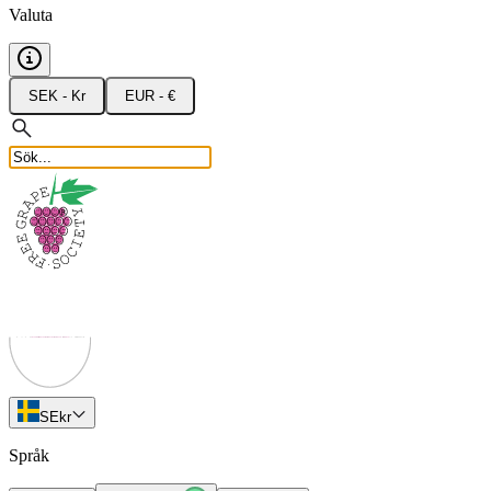
Valuta
SEK - Kr
EUR - €
SE
kr
Språk