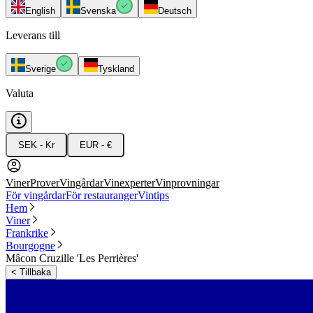
English
Svenska
Deutsch
Leverans till
Sverige
Tyskland
Valuta
SEK - Kr
EUR - €
Viner
Prover
Vingårdar
Vinexperter
Vinprovningar
För vingårdar
För restauranger
Vintips
Hem
Viner
Frankrike
Bourgogne
Mâcon Cruzille 'Les Perrières'
<
Tillbaka