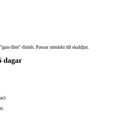
n-flint"-finish. Passar utmärkt till skaldjur.
6 dagar
ar)
r.