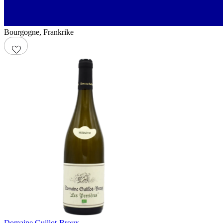
Bourgogne
,
Frankrike
Domaine Guillot-Broux