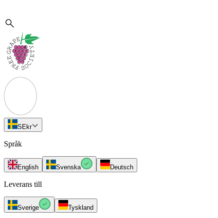
SE
kr
Språk
English
Svenska
Deutsch
Leverans till
Sverige
Tyskland