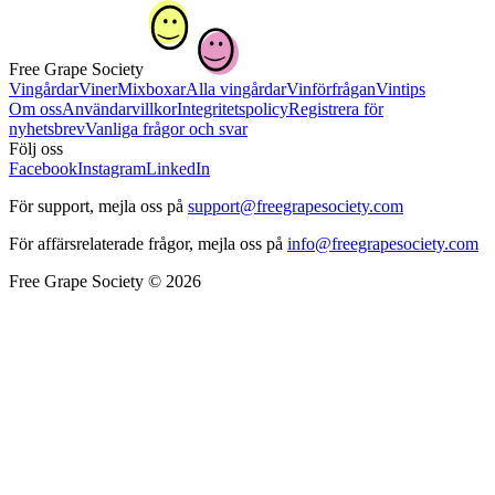
Free Grape Society
Vingårdar
Viner
Mixboxar
Alla vingårdar
Vinförfrågan
Vintips
Om oss
Användarvillkor
Integritetspolicy
Registrera för
nyhetsbrev
Vanliga frågor och svar
Följ oss
Facebook
Instagram
LinkedIn
För support, mejla oss på
support@freegrapesociety.com
För affärsrelaterade frågor, mejla oss på
info@freegrapesociety.com
Free Grape Society © 2026