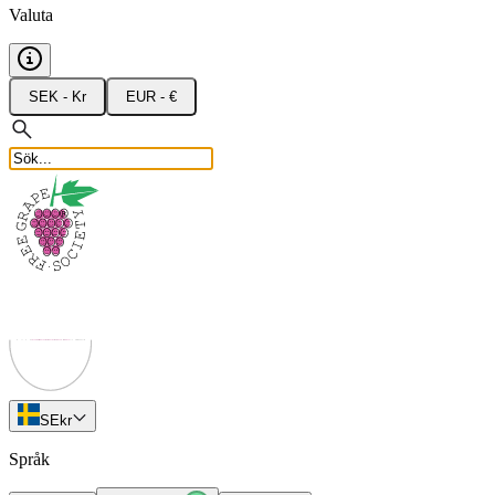
Valuta
SEK - Kr
EUR - €
SE
kr
Språk