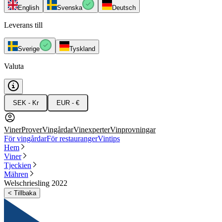
English
Svenska
Deutsch
Leverans till
Sverige
Tyskland
Valuta
SEK - Kr
EUR - €
Viner
Prover
Vingårdar
Vinexperter
Vinprovningar
För vingårdar
För restauranger
Vintips
Hem
Viner
Tjeckien
Mähren
Welschriesling 2022
<
Tillbaka