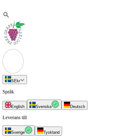
SE
kr
Språk
English
Svenska
Deutsch
Leverans till
Sverige
Tyskland