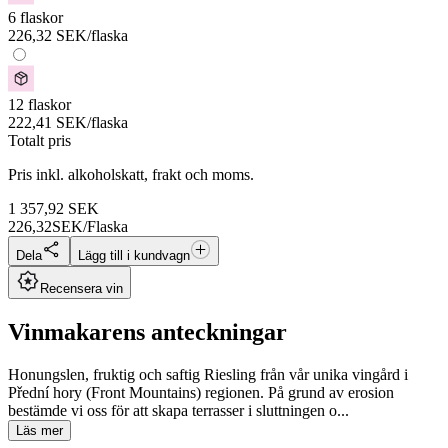
6 flaskor
226,32
SEK
/flaska
12 flaskor
222,41
SEK
/flaska
Totalt pris
Pris inkl. alkoholskatt, frakt och moms.
1 357,92
SEK
226,32
SEK/Flaska
Dela
Lägg till i kundvagn
Recensera vin
Vinmakarens anteckningar
Honungslen, fruktig och saftig Riesling från vår unika vingård i
Přední hory (Front Mountains) regionen. På grund av erosion
bestämde vi oss för att skapa terrasser i sluttningen o...
Läs mer