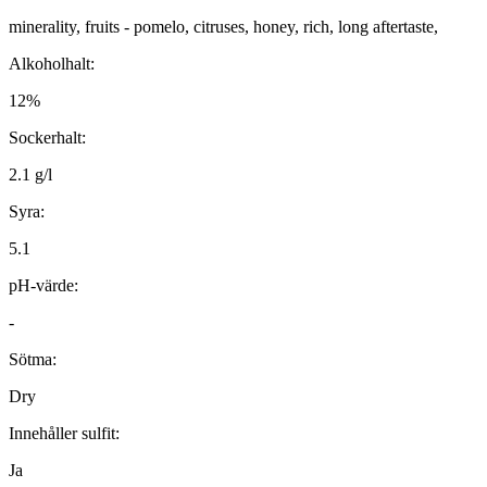
minerality, fruits - pomelo, citruses, honey, rich, long aftertaste,
Alkoholhalt:
12%
Sockerhalt:
2.1 g/l
Syra:
5.1
pH-värde:
-
Sötma:
Dry
Innehåller sulfit:
Ja