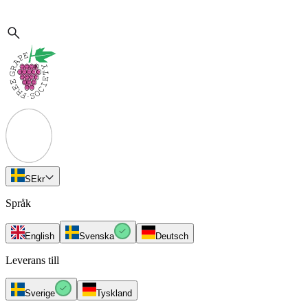
SE
kr
Språk
English
Svenska
Deutsch
Leverans till
Sverige
Tyskland