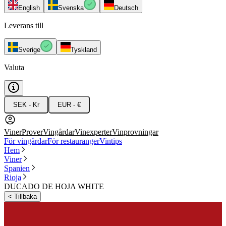
English
Svenska
Deutsch
Leverans till
Sverige
Tyskland
Valuta
SEK - Kr
EUR - €
Viner
Prover
Vingårdar
Vinexperter
Vinprovningar
För vingårdar
För restauranger
Vintips
Hem
Viner
Spanien
Rioja
DUCADO DE HOJA WHITE
<
Tillbaka