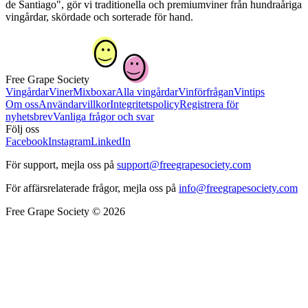
de Santiago", gör vi traditionella och premiumviner från hundraåriga
vingårdar, skördade och sorterade för hand.
Free Grape Society
Vingårdar
Viner
Mixboxar
Alla vingårdar
Vinförfrågan
Vintips
Om oss
Användarvillkor
Integritetspolicy
Registrera för
nyhetsbrev
Vanliga frågor och svar
Följ oss
Facebook
Instagram
LinkedIn
För support, mejla oss på
support@freegrapesociety.com
För affärsrelaterade frågor, mejla oss på
info@freegrapesociety.com
Free Grape Society © 2026