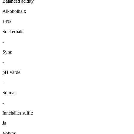
Balanced acidity
Alkoholhalt:
13%
Sockerhalt:
-
Syra:
-
pH-värde:
-
Sötma:
-
Innehåller sulfit:
Ja
Volym: