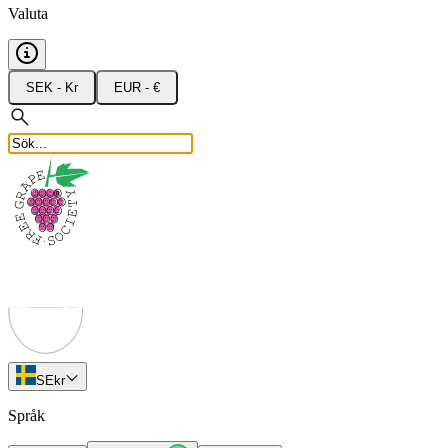
Valuta
SEK - Kr
EUR - €
SE
kr
Språk