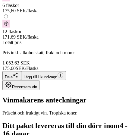
6 flaskor
175,60
SEK
/flaska
12 flaskor
171,69
SEK
/flaska
Totalt pris
Pris inkl. alkoholskatt, frakt och moms.
1 053,63
SEK
175,60
SEK/Flaska
Dela
Lägg till i kundvagn
Recensera vin
Vinmakarens anteckningar
Fräscht och fruktigt vin. Tropiska toner.
Ditt paket levereras till din dörr inom
4 -
16 dagar