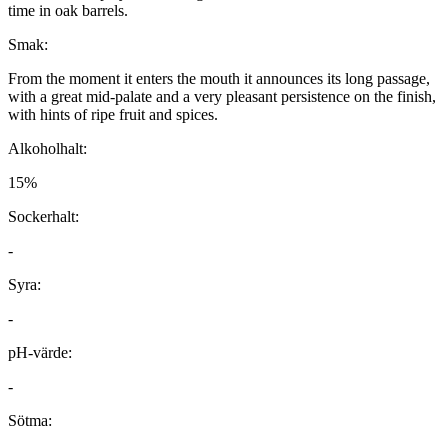
time in oak barrels.
Smak:
From the moment it enters the mouth it announces its long passage,
with a great mid-palate and a very pleasant persistence on the finish,
with hints of ripe fruit and spices.
Alkoholhalt:
15%
Sockerhalt:
-
Syra:
-
pH-värde:
-
Sötma: