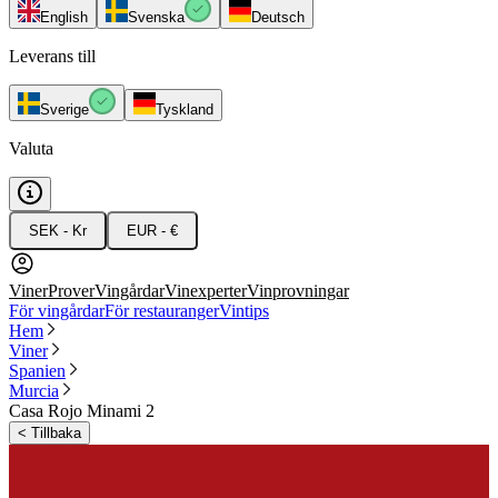
English
Svenska
Deutsch
Leverans till
Sverige
Tyskland
Valuta
SEK - Kr
EUR - €
Viner
Prover
Vingårdar
Vinexperter
Vinprovningar
För vingårdar
För restauranger
Vintips
Hem
Viner
Spanien
Murcia
Casa Rojo Minami 2
<
Tillbaka