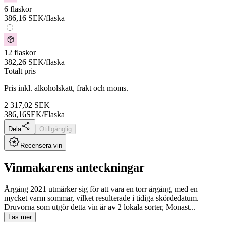
6 flaskor
386,16
SEK
/flaska
12 flaskor
382,26
SEK
/flaska
Totalt pris
Pris inkl. alkoholskatt, frakt och moms.
2 317,02
SEK
386,16
SEK/Flaska
Dela
Otillgänglig
Recensera vin
Vinmakarens anteckningar
Årgång 2021 utmärker sig för att vara en torr årgång, med en
mycket varm sommar, vilket resulterade i tidiga skördedatum.
Druvorna som utgör detta vin är av 2 lokala sorter, Monast...
Läs mer