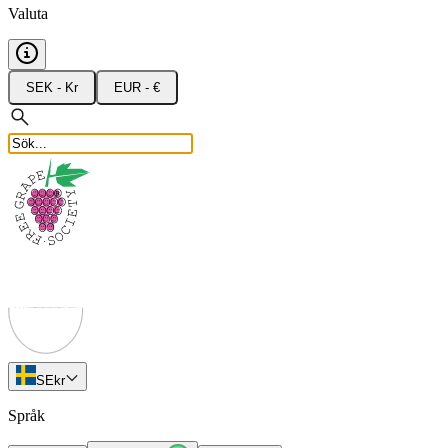
Valuta
SEK - Kr
EUR - €
SE
kr
Språk