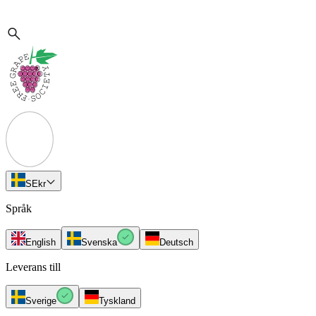
SE
kr
Språk
English
Svenska
Deutsch
Leverans till
Sverige
Tyskland