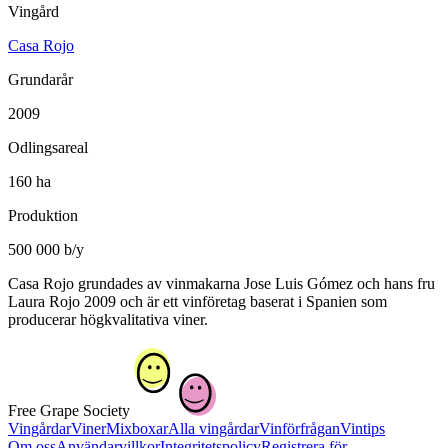
Vingård
Casa Rojo
Grundarår
2009
Odlingsareal
160 ha
Produktion
500 000 b/y
Casa Rojo grundades av vinmakarna Jose Luis Gómez och hans fru
Laura Rojo 2009 och är ett vinföretag baserat i Spanien som
producerar högkvalitativa viner.
Free Grape Society
Vingårdar
Viner
Mixboxar
Alla vingårdar
Vinförfrågan
Vintips
Om oss
Användarvillkor
Integritetspolicy
Registrera för