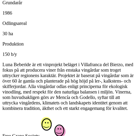
Grundarår
1986
Odlingsareal
30 ha
Produktion
150 b/y
Luna Beberide är ett vinprojekt beläget i Villafranca del Bierzo, med
fokus på att producera viner från enstaka vingårdar som troget
uttrycker regionens karaktär. Projektet är baserat på vingårdar som är
över 60 år gamla och planterade på hög höjd på ler-, kalkstens- och
skifferjordar. Alla vingårdar odlas enligt principerna för ekologisk
vinodling, med respekt för den naturliga balansen i miljön. Vinerna,
som huvudsakligen görs av Mencía och Godello, syftar till att
uttrycka vingårdens, klimatets och landskapets identitet genom att
kombinera tradition, äkthet och ett starkt engagemang för kvalitet.
Free Grape Society