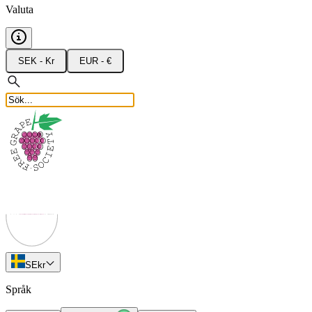
Valuta
SEK - Kr
EUR - €
SE
kr
Språk