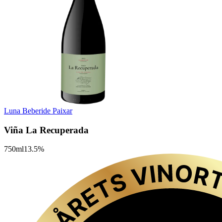
Luna Beberide Paixar
Viña La Recuperada
750
ml
13.5
%