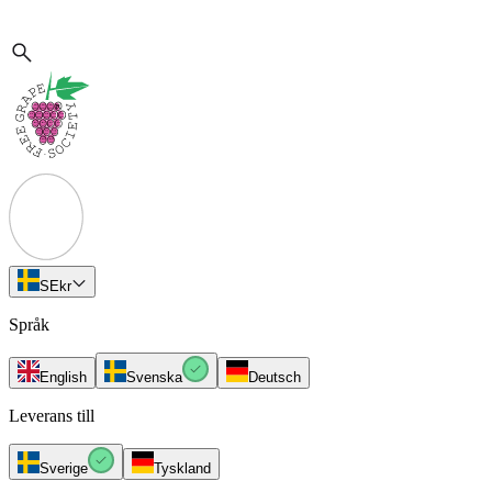
SE
kr
Språk
English
Svenska
Deutsch
Leverans till
Sverige
Tyskland