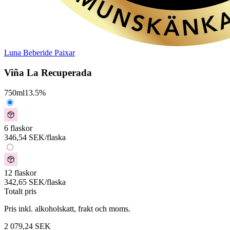
Luna Beberide Paixar
Viña La Recuperada
750
ml
13.5
%
6 flaskor
346,54
SEK
/flaska
12 flaskor
342,65
SEK
/flaska
Totalt pris
Pris inkl. alkoholskatt, frakt och moms.
2 079,24
SEK