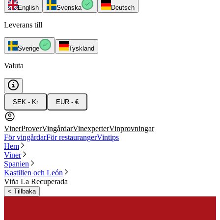
English
Svenska
Deutsch
Leverans till
Sverige
Tyskland
Valuta
SEK - Kr
EUR - €
Viner
Prover
Vingårdar
Vinexperter
Vinprovningar
För vingårdar
För restauranger
Vintips
Hem
Viner
Spanien
Kastilien och León
Viña La Recuperada
<
Tillbaka