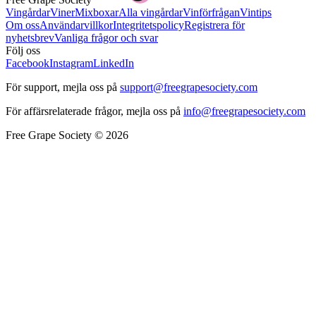
Vingårdar
Viner
Mixboxar
Alla vingårdar
Vinförfrågan
Vintips
Om oss
Användarvillkor
Integritetspolicy
Registrera för
nyhetsbrev
Vanliga frågor och svar
Följ oss
Facebook
Instagram
LinkedIn
För support, mejla oss på
support@freegrapesociety.com
För affärsrelaterade frågor, mejla oss på
info@freegrapesociety.com
Free Grape Society © 2026