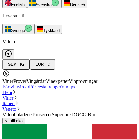
English
Svenska
Deutsch
Leverans till
Sverige
Tyskland
Valuta
SEK - Kr
EUR - €
Viner
Prover
Vingårdar
Vinexperter
Vinprovningar
För vingårdar
För restauranger
Vintips
Hem
Viner
Italien
Veneto
Valdobbiadene Prosecco Superiore DOCG Brut
<
Tillbaka