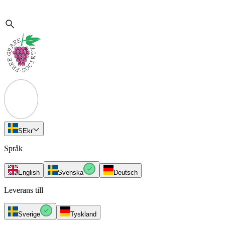
SE
kr
Språk
English
Svenska
Deutsch
Leverans till
Sverige
Tyskland