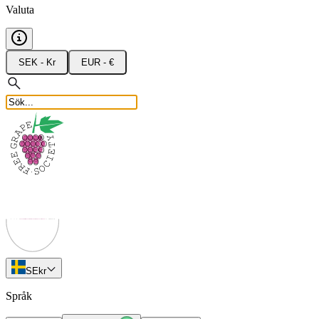
Valuta
SEK - Kr
EUR - €
SE
kr
Språk