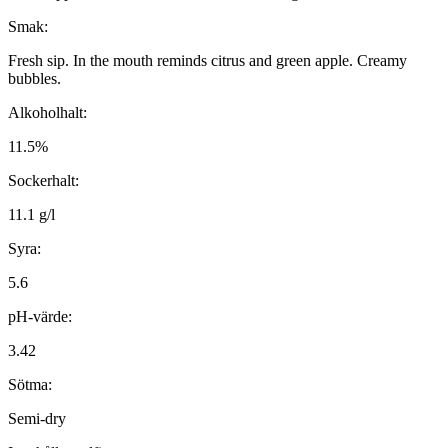
Smak:
Fresh sip. In the mouth reminds citrus and green apple. Creamy
bubbles.
Alkoholhalt:
11.5%
Sockerhalt:
11.1 g/l
Syra:
5.6
pH-värde:
3.42
Sötma:
Semi-dry