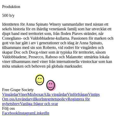
Produktion
500 b/y
Identiteten för Anna Spinato Winery sammanfaller med nästan ett
sekels historia för en ihärdig venetiansk familj som har utvecklat ett
djupt band med territoriet som, från floden Piaves stränder, når
Conegliano- och Valdobbiadene-kullarna. Passionen för marken och
gott vin har gått i arv i generationer och idag är Anna Spinato,
tillsammans med sin son Roberto, vid rodret för vingården och
skapar Doc och Docg-viner som är typiska för territoriet, såsom
Valdobbiadene, Prosecco, Raboso och Malanotte: utmärkta lokala
viner tillsammans med viner från internationella vinstockar som kan
möta smaken och behoven på globala marknader.
Free Grape Society
Vingårdar
Viner
Mixboxar
Alla vingårdar
Vinförfrågan
Vintips
Om oss
Användarvillkor
Integritetspolicy
Registrera för
nyhetsbrev
Vanliga frågor och svar
Följ oss
Facebook
Instagram
LinkedIn