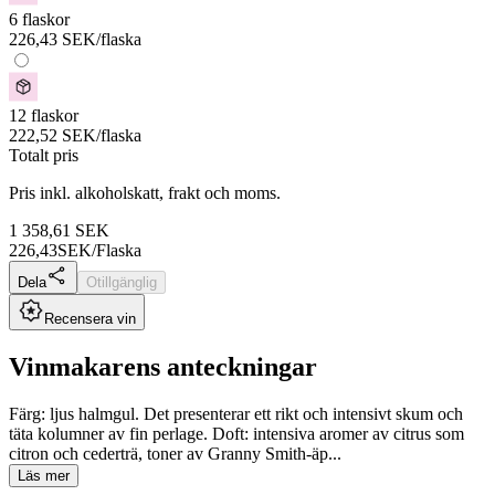
6 flaskor
226,43
SEK
/flaska
12 flaskor
222,52
SEK
/flaska
Totalt pris
Pris inkl. alkoholskatt, frakt och moms.
1 358,61
SEK
226,43
SEK/Flaska
Dela
Otillgänglig
Recensera vin
Vinmakarens anteckningar
Färg: ljus halmgul. Det presenterar ett rikt och intensivt skum och
täta kolumner av fin perlage. Doft: intensiva aromer av citrus som
citron och cederträ, toner av Granny Smith-äp...
Läs mer