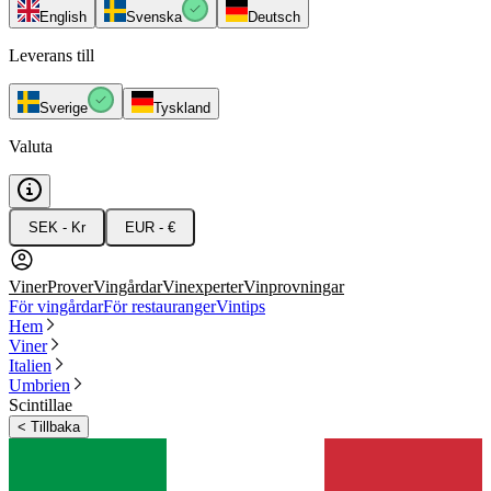
English
Svenska
Deutsch
Leverans till
Sverige
Tyskland
Valuta
SEK - Kr
EUR - €
Viner
Prover
Vingårdar
Vinexperter
Vinprovningar
För vingårdar
För restauranger
Vintips
Hem
Viner
Italien
Umbrien
Scintillae
<
Tillbaka