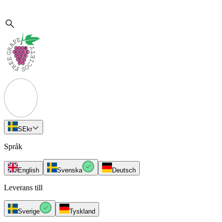
SE
kr
Språk
English
Svenska
Deutsch
Leverans till
Sverige
Tyskland