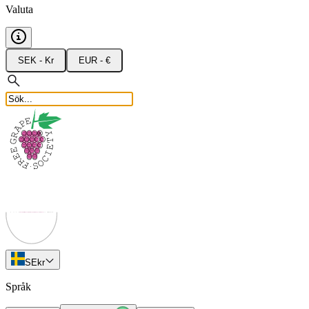
Valuta
SEK - Kr
EUR - €
SE
kr
Språk