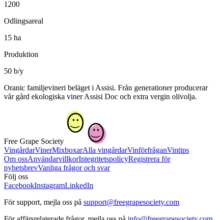
1200
Odlingsareal
15 ha
Produktion
50 b/y
Oranic familjevineri beläget i Assisi. Från generationer producerar
vår gård ekologiska viner Assisi Doc och extra vergin olivolja.
Free Grape Society
Vingårdar
Viner
Mixboxar
Alla vingårdar
Vinförfrågan
Vintips
Om oss
Användarvillkor
Integritetspolicy
Registrera för
nyhetsbrev
Vanliga frågor och svar
Följ oss
Facebook
Instagram
LinkedIn
För support, mejla oss på
support@freegrapesociety.com
För affärsrelaterade frågor, mejla oss på
info@freegrapesociety.com