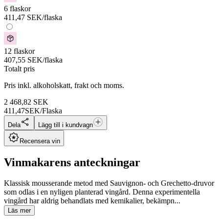
6 flaskor
411,47
SEK
/flaska
12 flaskor
407,55
SEK
/flaska
Totalt pris
Pris inkl. alkoholskatt, frakt och moms.
2 468,82
SEK
411,47
SEK/Flaska
Dela
Lägg till i kundvagn
Recensera vin
Vinmakarens anteckningar
Klassisk mousserande metod med Sauvignon- och Grechetto-druvor
som odlas i en nyligen planterad vingård. Denna experimentella
vingård har aldrig behandlats med kemikalier, bekämpn...
Läs mer