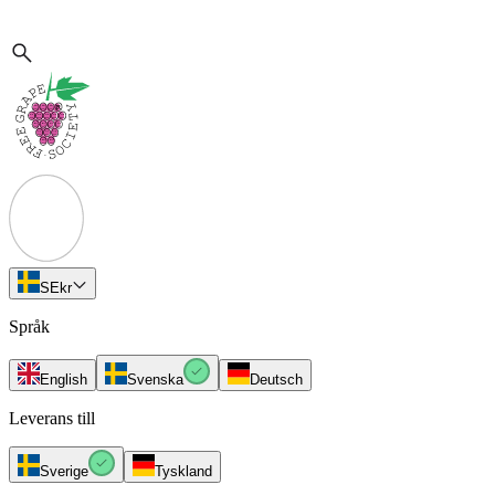
SE
kr
Språk
English
Svenska
Deutsch
Leverans till
Sverige
Tyskland