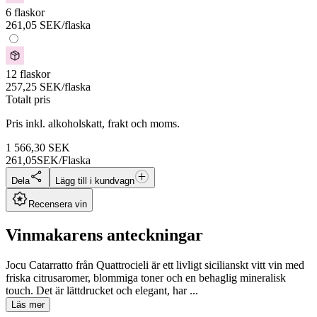
6 flaskor
261,05
SEK
/flaska
12 flaskor
257,25
SEK
/flaska
Totalt pris
Pris inkl. alkoholskatt, frakt och moms.
1 566,30
SEK
261,05
SEK/Flaska
Dela
Lägg till i kundvagn
Recensera vin
Vinmakarens anteckningar
Jocu Catarratto från Quattrocieli är ett livligt sicilianskt vitt vin med
friska citrusaromer, blommiga toner och en behaglig mineralisk
touch. Det är lättdrucket och elegant, har ...
Läs mer