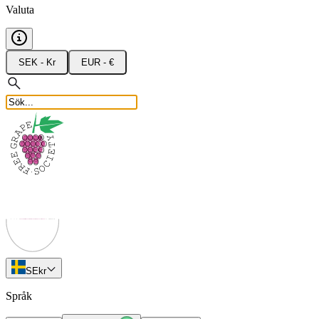
Valuta
SEK - Kr
EUR - €
SE
kr
Språk