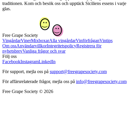
traditionen. Kom och besök oss och upptäck Siciliens essens i varje
glas.
Free Grape Society
Vingårdar
Viner
Mixboxar
Alla vingårdar
Vinförfrågan
Vintips
Om oss
Användarvillkor
Integritetspolicy
Registrera för
nyhetsbrev
Vanliga frågor och svar
Följ oss
Facebook
Instagram
LinkedIn
För support, mejla oss på
support@freegrapesociety.com
För affärsrelaterade frågor, mejla oss på
info@freegrapesociety.com
Free Grape Society © 2026