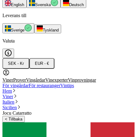
English
Svenska
Deutsch
Leverans till
Sverige
Tyskland
Valuta
SEK - Kr
EUR - €
Viner
Prover
Vingårdar
Vinexperter
Vinprovningar
För vingårdar
För restauranger
Vintips
Hem
Viner
Italien
Sicilien
Jocu Catarratto
<
Tillbaka