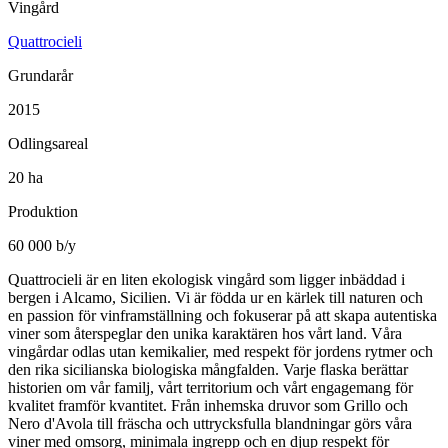
Vingård
Quattrocieli
Grundarår
2015
Odlingsareal
20 ha
Produktion
60 000 b/y
Quattrocieli är en liten ekologisk vingård som ligger inbäddad i
bergen i Alcamo, Sicilien. Vi är födda ur en kärlek till naturen och
en passion för vinframställning och fokuserar på att skapa autentiska
viner som återspeglar den unika karaktären hos vårt land. Våra
vingårdar odlas utan kemikalier, med respekt för jordens rytmer och
den rika sicilianska biologiska mångfalden. Varje flaska berättar
historien om vår familj, vårt territorium och vårt engagemang för
kvalitet framför kvantitet. Från inhemska druvor som Grillo och
Nero d'Avola till fräscha och uttrycksfulla blandningar görs våra
viner med omsorg, minimala ingrepp och en djup respekt för