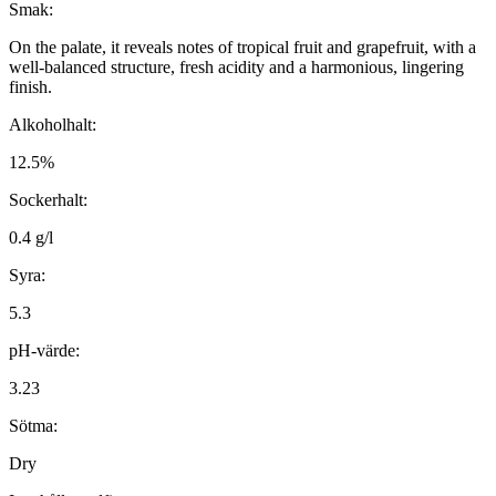
Smak:
On the palate, it reveals notes of tropical fruit and grapefruit, with a
well-balanced structure, fresh acidity and a harmonious, lingering
finish.
Alkoholhalt:
12.5%
Sockerhalt:
0.4 g/l
Syra:
5.3
pH-värde:
3.23
Sötma:
Dry