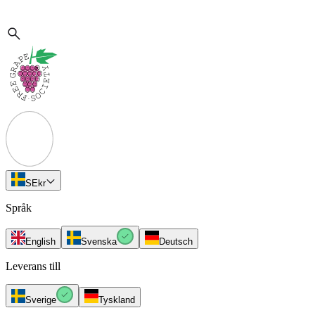
SE
kr
Språk
English
Svenska
Deutsch
Leverans till
Sverige
Tyskland