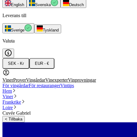
English
Svenska
Deutsch
Leverans till
Sverige
Tyskland
Valuta
SEK - Kr
EUR - €
Viner
Prover
Vingårdar
Vinexperter
Vinprovningar
För vingårdar
För restauranger
Vintips
Hem
Viner
Frankrike
Loire
Cuvée Gabriel
<
Tillbaka