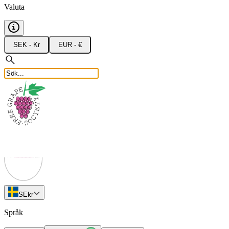
Valuta
SEK - Kr
EUR - €
SE
kr
Språk