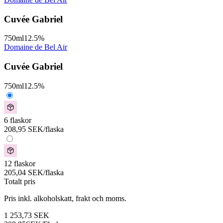
Cuvée Gabriel
750
ml
12.5
%
Domaine de Bel Air
Cuvée Gabriel
750
ml
12.5
%
6 flaskor
208,95
SEK
/flaska
12 flaskor
205,04
SEK
/flaska
Totalt pris
Pris inkl. alkoholskatt, frakt och moms.
1 253,73
SEK