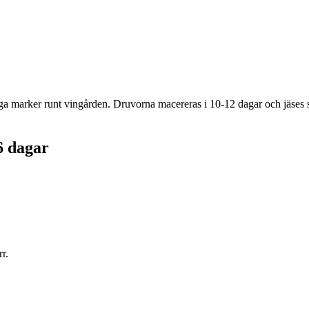
marker runt vingården. Druvorna macereras i 10-12 dagar och jäses seda
6 dagar
r.