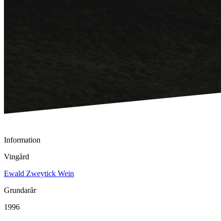
Information
Vingård
Ewald Zweytick Wein
Grundarår
1996