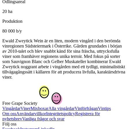
Odlingsareal
20 ha
Produktion
80 000 b/y
Ewald Zweytick Wein är en liten, modern vingård i den berömda
vinregionen Südsteiermark i Österrike. Gården grundades i början
av 2010-talet och blev snabbt känd för sina fräscha, uttrycksfulla
viner som framhäver regionens unika terroir. Med fokus på sorter
som Sauvignon Blanc och Gelber Muskateller kombinerar Ewald
Zweytick noggrant arbete i vingården med ett tydligt, minimalistiskt
tillvägagångssätt i källaren för att producera livfulla, karaktärsdrivna
viner.
Free Grape Society
Vingårdar
Viner
Mixboxar
Alla vingårdar
Vinförfrågan
Vintips
Om oss
Användarvillkor
Integritetspolicy
Registrera för
nyhetsbrev
Vanliga frågor och svar
Följ oss