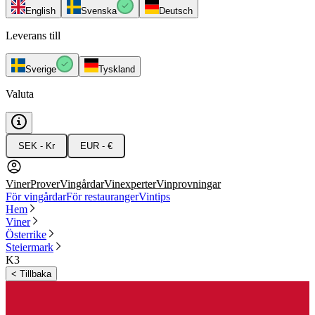
English
Svenska
Deutsch
Leverans till
Sverige
Tyskland
Valuta
SEK - Kr
EUR - €
Viner
Prover
Vingårdar
Vinexperter
Vinprovningar
För vingårdar
För restauranger
Vintips
Hem
Viner
Österrike
Steiermark
K3
<
Tillbaka