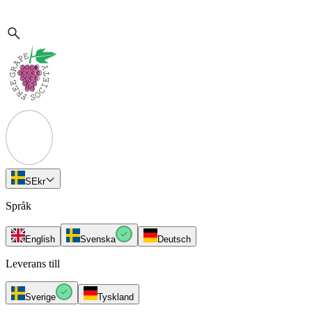
SE
kr
Språk
English
Svenska
Deutsch
Leverans till
Sverige
Tyskland