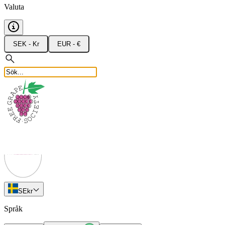
Valuta
SEK - Kr
EUR - €
SE
kr
Språk