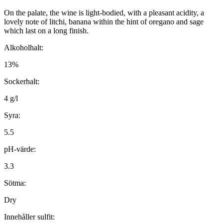
On the palate, the wine is light-bodied, with a pleasant acidity, a
lovely note of litchi, banana within the hint of oregano and sage
which last on a long finish.
Alkoholhalt:
13%
Sockerhalt:
4 g/l
Syra:
5.5
pH-värde:
3.3
Sötma:
Dry
Innehåller sulfit: