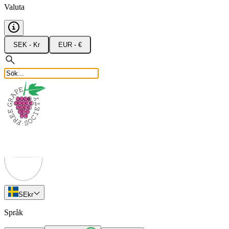
Valuta
SEK - Kr
EUR - €
SE
kr
Språk