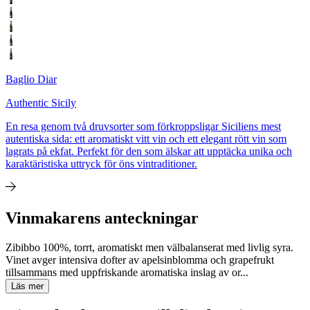
Baglio Diar
Authentic Sicily
En resa genom två druvsorter som förkroppsligar Siciliens mest
autentiska sida: ett aromatiskt vitt vin och ett elegant rött vin som
lagrats på ekfat. Perfekt för den som älskar att upptäcka unika och
karaktäristiska uttryck för öns vintraditioner.
Vinmakarens anteckningar
Zibibbo 100%, torrt, aromatiskt men välbalanserat med livlig syra.
Vinet avger intensiva dofter av apelsinblomma och grapefrukt
tillsammans med uppfriskande aromatiska inslag av or...
Läs mer