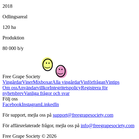
2018
Odlingsareal
120 ha
Produktion
80 000 b/y
Free Grape Society
Vingårdar
Viner
Mixboxar
Alla vingårdar
Vinförfrågan
Vintips
Om oss
Användarvillkor
Integritetspolicy
Registrera för
nyhetsbrev
Vanliga frågor och svar
Följ oss
Facebook
Instagram
LinkedIn
För support, mejla oss på
support@freegrapesociety.com
För affärsrelaterade frågor, mejla oss på
info@freegrapesociety.com
Free Grape Society © 2026