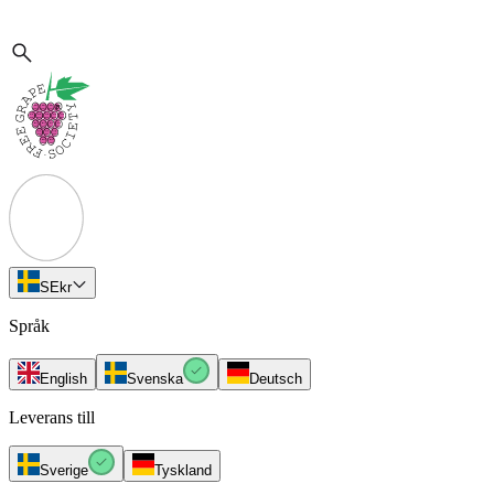
SE
kr
Språk
English
Svenska
Deutsch
Leverans till
Sverige
Tyskland