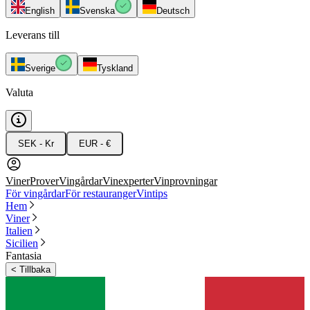
English
Svenska
Deutsch
Leverans till
Sverige
Tyskland
Valuta
SEK - Kr
EUR - €
Viner
Prover
Vingårdar
Vinexperter
Vinprovningar
För vingårdar
För restauranger
Vintips
Hem
Viner
Italien
Sicilien
Fantasia
<
Tillbaka