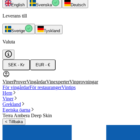
English
Svenska
Deutsch
Leverans till
Sverige
Tyskland
Valuta
SEK - Kr
EUR - €
Viner
Prover
Vingårdar
Vinexperter
Vinprovningar
För vingårdar
För restauranger
Vintips
Hem
Viner
Grekland
Egeiska öarna
Terra Ambera Deep Skin
<
Tillbaka