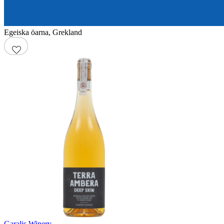
Egeiska öarna
,
Grekland
Garalis Winery