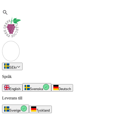
SE
kr
Språk
English
Svenska
Deutsch
Leverans till
Sverige
Tyskland