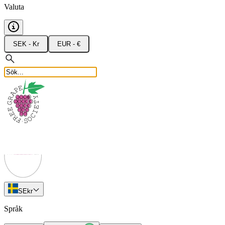
Valuta
SEK - Kr
EUR - €
SE
kr
Språk