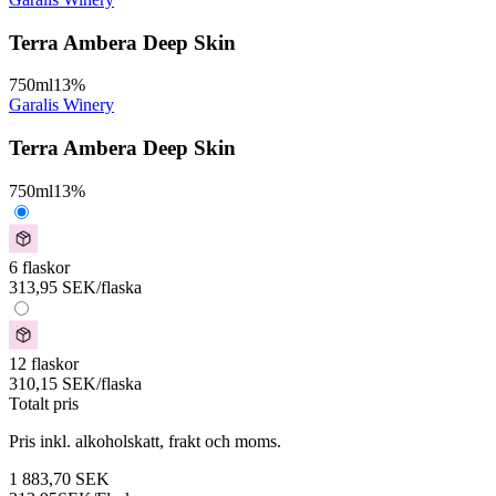
Terra Ambera Deep Skin
750
ml
13
%
Garalis Winery
Terra Ambera Deep Skin
750
ml
13
%
6 flaskor
313,95
SEK
/flaska
12 flaskor
310,15
SEK
/flaska
Totalt pris
Pris inkl. alkoholskatt, frakt och moms.
1 883,70
SEK