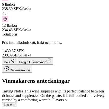
6 flaskor
238,39
SEK
/flaska
12 flaskor
234,48
SEK
/flaska
Totalt pris
Pris inkl. alkoholskatt, frakt och moms.
1 430,37
SEK
238,39
SEK/Flaska
Dela
Lägg till i kundvagn
Recensera vin
Vinmakarens anteckningar
Tasting Notes This wine surprises with its perfect balance between
richness and suppleness. On the palate, it is full-bodied and velvety,
carried by a comforting warmth. Flavors o...
Läs mer