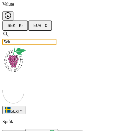
Valuta
SEK - Kr
EUR - €
SE
kr
Språk