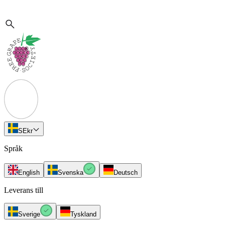
SE
kr
Språk
English
Svenska
Deutsch
Leverans till
Sverige
Tyskland