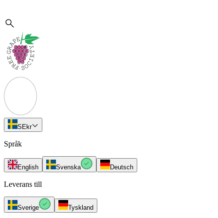
SE
kr
Språk
English
Svenska
Deutsch
Leverans till
Sverige
Tyskland