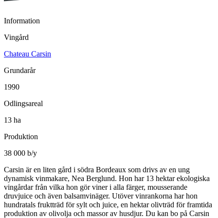
Information
Vingård
Chateau Carsin
Grundarår
1990
Odlingsareal
13 ha
Produktion
38 000 b/y
Carsin är en liten gård i södra Bordeaux som drivs av en ung
dynamisk vinmakare, Nea Berglund. Hon har 13 hektar ekologiska
vingårdar från vilka hon gör viner i alla färger, mousserande
druvjuice och även balsamvinäger. Utöver vinrankorna har hon
hundratals fruktträd för sylt och juice, en hektar olivträd för framtida
produktion av olivolja och massor av husdjur. Du kan bo på Carsin