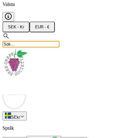
Valuta
SEK - Kr
EUR - €
SE
kr
Språk