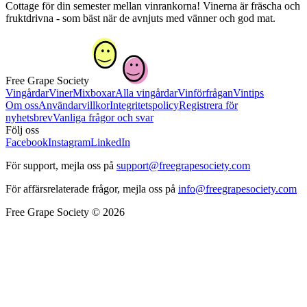
Cottage för din semester mellan vinrankorna! Vinerna är fräscha och
fruktdrivna - som bäst när de avnjuts med vänner och god mat.
Free Grape Society
Vingårdar
Viner
Mixboxar
Alla vingårdar
Vinförfrågan
Vintips
Om oss
Användarvillkor
Integritetspolicy
Registrera för
nyhetsbrev
Vanliga frågor och svar
Följ oss
Facebook
Instagram
LinkedIn
För support, mejla oss på
support@freegrapesociety.com
För affärsrelaterade frågor, mejla oss på
info@freegrapesociety.com
Free Grape Society © 2026