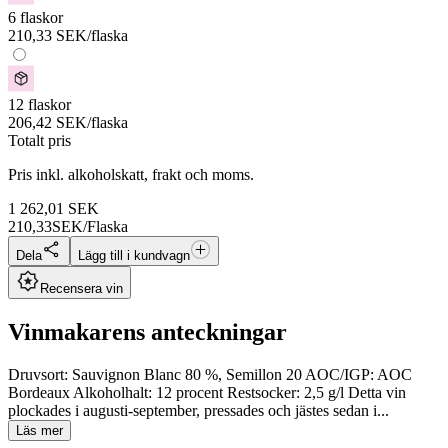
6 flaskor
210,33
SEK
/flaska
12 flaskor
206,42
SEK
/flaska
Totalt pris
Pris inkl. alkoholskatt, frakt och moms.
1 262,01
SEK
210,33
SEK/Flaska
Dela
Lägg till i kundvagn
Recensera vin
Vinmakarens anteckningar
Druvsort: Sauvignon Blanc 80 %, Semillon 20 AOC/IGP: AOC
Bordeaux Alkoholhalt: 12 procent Restsocker: 2,5 g/l Detta vin
plockades i augusti-september, pressades och jästes sedan i...
Läs mer