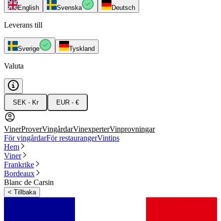
English
Svenska
Deutsch
Leverans till
Sverige
Tyskland
Valuta
SEK - Kr
EUR - €
Viner
Prover
Vingårdar
Vinexperter
Vinprovningar
För vingårdar
För restauranger
Vintips
Hem
Viner
Frankrike
Bordeaux
Blanc de Carsin
<
Tillbaka