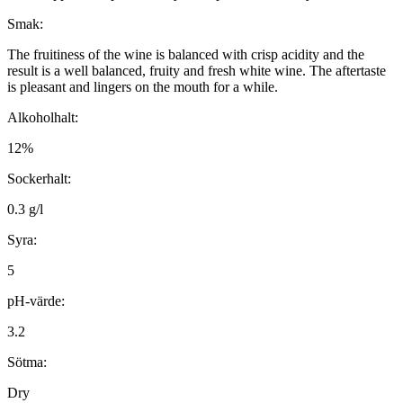
Smak:
The fruitiness of the wine is balanced with crisp acidity and the
result is a well balanced, fruity and fresh white wine. The aftertaste
is pleasant and lingers on the mouth for a while.
Alkoholhalt:
12%
Sockerhalt:
0.3 g/l
Syra:
5
pH-värde:
3.2
Sötma:
Dry