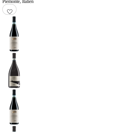
Piemonte
,
Italien