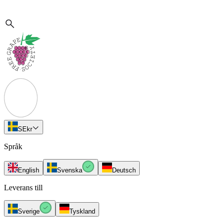
SE
kr
Språk
English
Svenska
Deutsch
Leverans till
Sverige
Tyskland