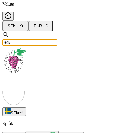
Valuta
SEK - Kr
EUR - €
SE
kr
Språk