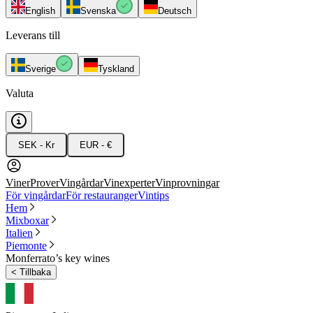
English
Svenska
Deutsch
Leverans till
Sverige
Tyskland
Valuta
SEK - Kr
EUR - €
Viner
Prover
Vingårdar
Vinexperter
Vinprovningar
För vingårdar
För restauranger
Vintips
Hem
Mixboxar
Italien
Piemonte
Monferrato’s key wines
<
Tillbaka