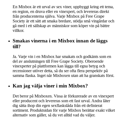
En Mixbox är ett urval av sex viner, uppbyggt kring ett tema,
en region, en druva eller en vinexpert, och levereras direkt
från producenterna själva. Varje Mixbox på Free Grape
Society är ett sätt att smaka bredare, stödja små vingårdar och
gå med i ett sällskap av människor som köper vin på bättre
villkor.
Smakas vinerna i en Mixbox innan de läggs
till?
Ja. Varje vin i en Mixbox har smakats och godkänts som en
del av anslutningen till Free Grape Society. Oberoende
vinexperter på plattformen kan lägga till egna betyg och
recensioner utöver detta, så du ser ofta flera perspektiv på
samma flaska. Inget når Mixboxen utan att ha granskats först.
Kan jag välja viner i min Mixbox?
Det beror på Mixboxen. Vissa är förkurerade av en vinexpert
eller producent och levereras som ett fast urval. Andra låter
dig sätta ihop din egen sexflaskslåda från ett definierat
sortiment. Produktsidan för varje Mixbox berättar exakt vilket
alternativ som gäller, så du vet alltid vad du väljer.