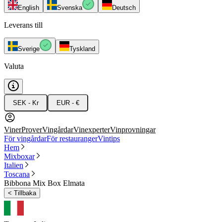
English
Svenska
Deutsch
Leverans till
Sverige
Tyskland
Valuta
SEK - Kr
EUR - €
Viner
Prover
Vingårdar
Vinexperter
Vinprovningar
För vingårdar
För restauranger
Vintips
Hem
Mixboxar
Italien
Toscana
Bibbona Mix Box Elmata
<
Tillbaka