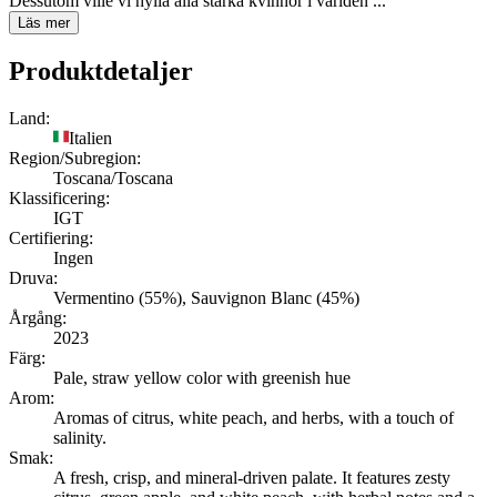
Dessutom ville vi hylla alla starka kvinnor i världen ...
Läs mer
Produktdetaljer
Land:
Italien
Region/Subregion:
Toscana/Toscana
Klassificering:
IGT
Certifiering:
Ingen
Druva:
Vermentino (55%), Sauvignon Blanc (45%)
Årgång:
2023
Färg:
Pale, straw yellow color with greenish hue
Arom:
Aromas of citrus, white peach, and herbs, with a touch of
salinity.
Smak:
A fresh, crisp, and mineral-driven palate. It features zesty