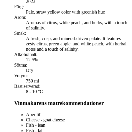
2023
Färg:
Pale, straw yellow color with greenish hue
Arom:
Aromas of citrus, white peach, and herbs, with a touch
of salinity.
Smak:
A fresh, crisp, and mineral-driven palate. It features
zesty citrus, green apple, and white peach, with herbal
notes and a touch of salinity.
Alkoholhalt:
12.5%
Sötma:
Dry
Volym:
750 ml
Bäst serverad:
8 - 10 °C
Vinmakarens matrekommendationer
Aperitif
Cheese - goat cheese
Fish - lean
Fish - fat