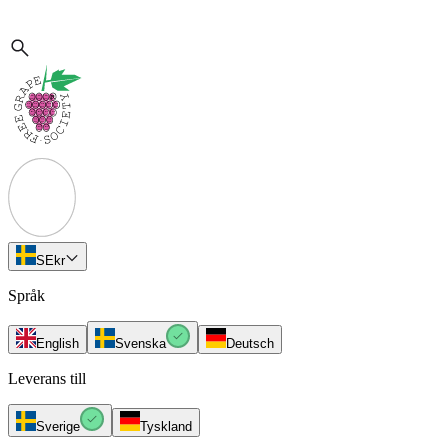
SE
kr
Språk
English
Svenska
Deutsch
Leverans till
Sverige
Tyskland