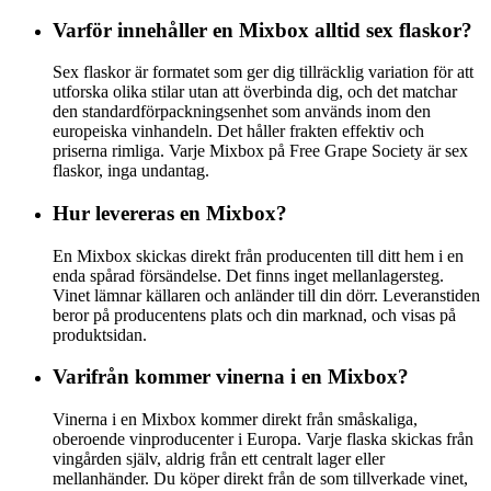
Varför innehåller en Mixbox alltid sex flaskor?
Sex flaskor är formatet som ger dig tillräcklig variation för att
utforska olika stilar utan att överbinda dig, och det matchar
den standardförpackningsenhet som används inom den
europeiska vinhandeln. Det håller frakten effektiv och
priserna rimliga. Varje Mixbox på Free Grape Society är sex
flaskor, inga undantag.
Hur levereras en Mixbox?
En Mixbox skickas direkt från producenten till ditt hem i en
enda spårad försändelse. Det finns inget mellanlagersteg.
Vinet lämnar källaren och anländer till din dörr. Leveranstiden
beror på producentens plats och din marknad, och visas på
produktsidan.
Varifrån kommer vinerna i en Mixbox?
Vinerna i en Mixbox kommer direkt från småskaliga,
oberoende vinproducenter i Europa. Varje flaska skickas från
vingården själv, aldrig från ett centralt lager eller
mellanhänder. Du köper direkt från de som tillverkade vinet,