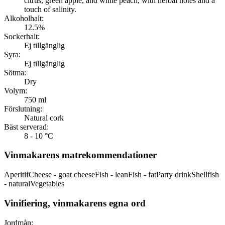
citrus, green apple, and white peach, with herbal notes and a
touch of salinity.
Alkoholhalt:
12.5%
Sockerhalt:
Ej tillgänglig
Syra:
Ej tillgänglig
Sötma:
Dry
Volym:
750 ml
Förslutning:
Natural cork
Bäst serverad:
8 - 10 °C
Vinmakarens matrekommendationer
Aperitif
Cheese - goat cheese
Fish - lean
Fish - fat
Party drink
Shellfish
- natural
Vegetables
Vinifiering, vinmakarens egna ord
Jordmån: