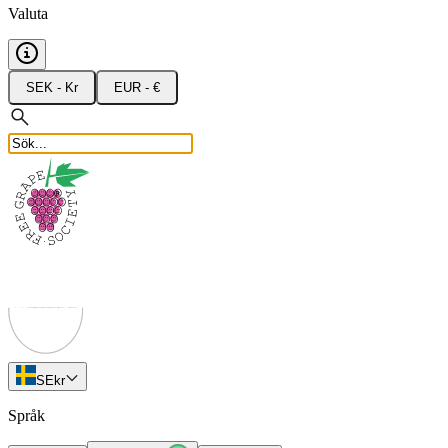
Valuta
SEK - Kr
EUR - €
SE
kr
Språk