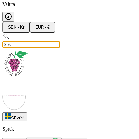
Valuta
SEK - Kr
EUR - €
SE
kr
Språk