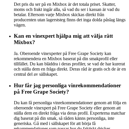
Det pris du ser på en Mixbox är det totala priset. Skatter,
moms och frakt ingår alla, så vad du ser i kassan är vad du
betalar. Eftersom varje Mixbox skickas direkt från
producenten utan lagerststeg finns det inga dolda påslag längs
vägen.
Kan en vinexpert hjälpa mig att välja rätt
Mixbox?
Ja. Oberoende vinexperter på Free Grape Society kan
rekommendera en Mixbox baserat på din smakprofil eller
tillfället. Du kan bläddra i deras profiler, se vad de har kurerat
och ställa dem en fråga direkt. Deras råd är gratis och de är en
central del av sällskapet.
Hur får jag personliga vinrekommendationer
på Free Grape Society?
Du kan få personliga vinrekommendationer genom att följa en
oberoende vinexpert på Free Grape Society eller genom att
ställa dem en direkt fråga via deras profil. Experterna matchar
dig baserat på din smak, så råden känns personliga, inte
generiska. Gå med i sällskapet för att börja få
rekommendationer som passar hur du faktiskt dricker.