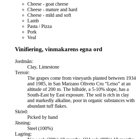
Cheese - goat cheese
Cheese - mature and hard
Cheese - mild and soft
Lamb
Pasta / Pizza
Pork
Veal
Vinifiering, vinmakarens egna ord
Jordmån:
Clay, Limestone
Terroir:
The grapes come from vineyards planted between 1934
and 1985, in San Marzano Oliveto Cru “Leiso” at an
altitude of 200 m. The hillside, a 5-10% slope, has a
South-East by East exposure. The soil is rich in clay
and markedly alkaline, poor in organic substances with
abundant tuff flakes.
Skörd:
Picked by hand
Jäsning:
Steel (100%)
Lagring: