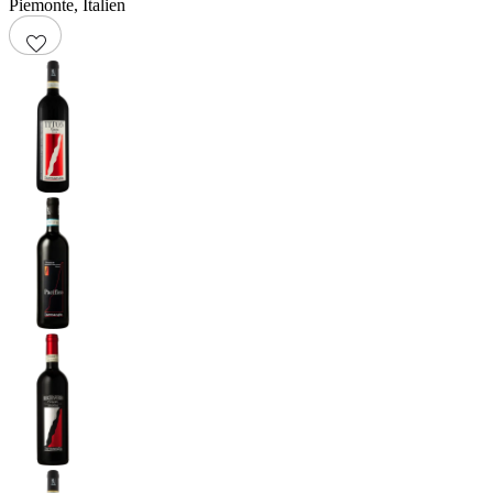
Piemonte
,
Italien