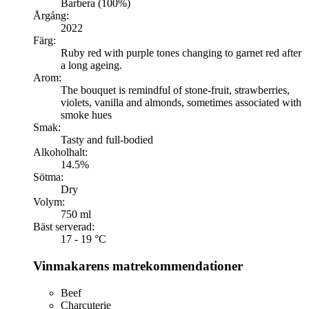
Barbera (100%)
Årgång:
2022
Färg:
Ruby red with purple tones changing to garnet red after
a long ageing.
Arom:
The bouquet is remindful of stone-fruit, strawberries,
violets, vanilla and almonds, sometimes associated with
smoke hues
Smak:
Tasty and full-bodied
Alkoholhalt:
14.5%
Sötma:
Dry
Volym:
750 ml
Bäst serverad:
17 - 19 °C
Vinmakarens matrekommendationer
Beef
Charcuterie