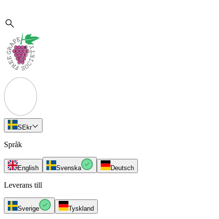
SE
kr
Språk
English
Svenska
Deutsch
Leverans till
Sverige
Tyskland