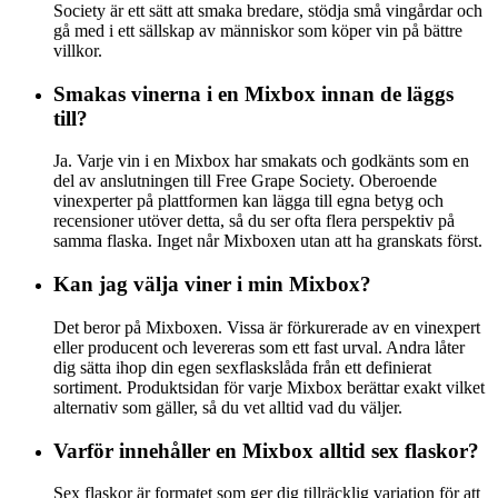
Society är ett sätt att smaka bredare, stödja små vingårdar och
gå med i ett sällskap av människor som köper vin på bättre
villkor.
Smakas vinerna i en Mixbox innan de läggs
till?
Ja. Varje vin i en Mixbox har smakats och godkänts som en
del av anslutningen till Free Grape Society. Oberoende
vinexperter på plattformen kan lägga till egna betyg och
recensioner utöver detta, så du ser ofta flera perspektiv på
samma flaska. Inget når Mixboxen utan att ha granskats först.
Kan jag välja viner i min Mixbox?
Det beror på Mixboxen. Vissa är förkurerade av en vinexpert
eller producent och levereras som ett fast urval. Andra låter
dig sätta ihop din egen sexflaskslåda från ett definierat
sortiment. Produktsidan för varje Mixbox berättar exakt vilket
alternativ som gäller, så du vet alltid vad du väljer.
Varför innehåller en Mixbox alltid sex flaskor?
Sex flaskor är formatet som ger dig tillräcklig variation för att