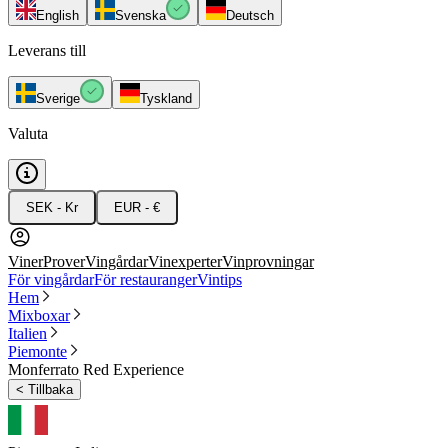
English
Svenska
Deutsch
Leverans till
Sverige
Tyskland
Valuta
SEK - Kr
EUR - €
Viner
Prover
Vingårdar
Vinexperter
Vinprovningar
För vingårdar
För restauranger
Vintips
Hem
Mixboxar
Italien
Piemonte
Monferrato Red Experience
<
Tillbaka