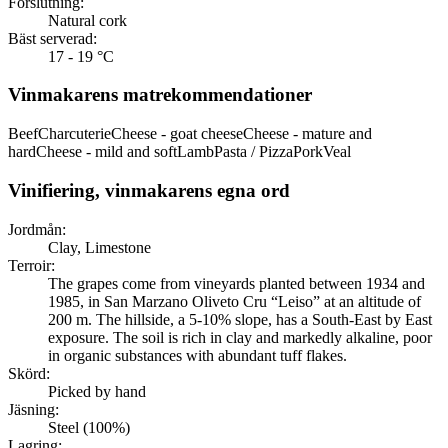
Förslutning:
Natural cork
Bäst serverad:
17 - 19 °C
Vinmakarens matrekommendationer
Beef
Charcuterie
Cheese - goat cheese
Cheese - mature and
hard
Cheese - mild and soft
Lamb
Pasta / Pizza
Pork
Veal
Vinifiering, vinmakarens egna ord
Jordmån:
Clay, Limestone
Terroir:
The grapes come from vineyards planted between 1934 and
1985, in San Marzano Oliveto Cru “Leiso” at an altitude of
200 m. The hillside, a 5-10% slope, has a South-East by East
exposure. The soil is rich in clay and markedly alkaline, poor
in organic substances with abundant tuff flakes.
Skörd:
Picked by hand
Jäsning:
Steel (100%)
Lagring: