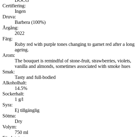
DOCG
Certifiering:
Ingen
Druva:
Barbera (100%)
Årgång:
2022
Färg:
Ruby red with purple tones changing to garnet red after a long
ageing.
Arom:
The bouquet is remindful of stone-fruit, strawberries, violets,
vanilla and almonds, sometimes associated with smoke hues
Smak:
Tasty and full-bodied
Alkoholhalt:
14.5%
Sockerhalt:
1 g/l
Syra:
Ej tillgänglig
Sötma:
Dry
Volym:
750 ml