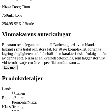
Nizza Docg Titon
750
ml
14.5
%
254,95
SEK
/ Bottle
Vinmakarens anteckningar
En stram och elegant traditionell Barbera gjord av en blandad
lagring i små träfat och stora fat, för att ge komplexitet, förlänga
lagringsdugligheten och bibehålla den karakteristiska fruktiga doften
av denna sort. Nizza är en kvalitetsbeteckning som lägger stor vikt
vid terroir: varje cru är ett specifikt område som ...
Läs mer
Produktdetaljer
Land:
Italien
Region/Subregion:
Piemonte/Nizza
Klassificering: