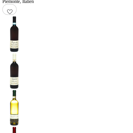
Piemonte
,
Italien