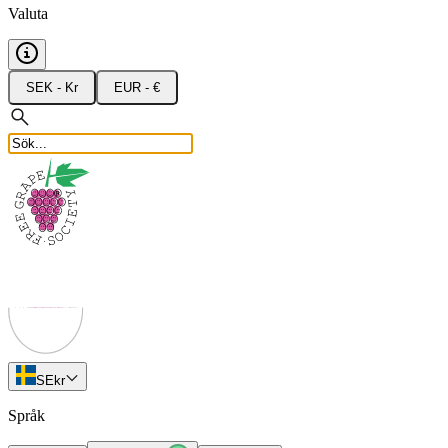
Valuta
SEK - Kr
EUR - €
SE
kr
Språk