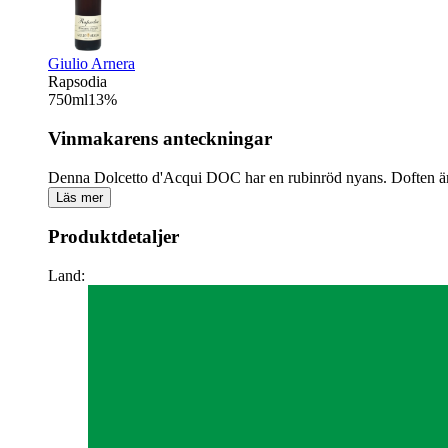
Giulio Arnera
Rapsodia
750
ml
13
%
Vinmakarens anteckningar
Denna Dolcetto d'Acqui DOC har en rubinröd nyans. Doften är f
Läs mer
Produktdetaljer
Land: