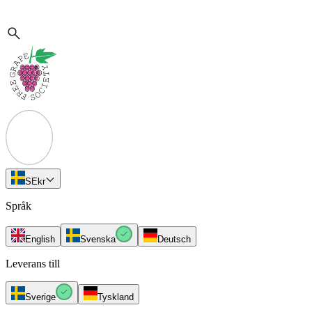
SE
kr
Språk
English
Svenska
Deutsch
Leverans till
Sverige
Tyskland