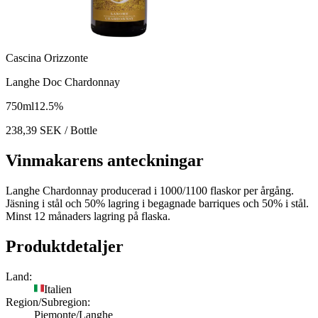
Cascina Orizzonte
Langhe Doc Chardonnay
750
ml
12.5
%
238,39
SEK
/ Bottle
Vinmakarens anteckningar
Langhe Chardonnay producerad i 1000/1100 flaskor per årgång.
Jäsning i stål och 50% lagring i begagnade barriques och 50% i stål.
Minst 12 månaders lagring på flaska.
Produktdetaljer
Land:
Italien
Region/Subregion:
Piemonte/Langhe