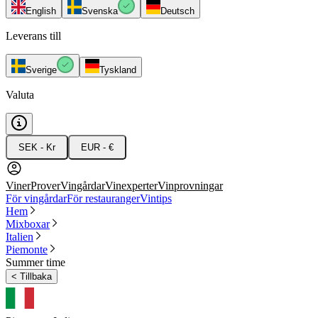
English
Svenska
Deutsch
Leverans till
Sverige
Tyskland
Valuta
SEK - Kr
EUR - €
Viner
Prover
Vingårdar
Vinexperter
Vinprovningar
För vingårdar
För restauranger
Vintips
Hem
Mixboxar
Italien
Piemonte
Summer time
<
Tillbaka