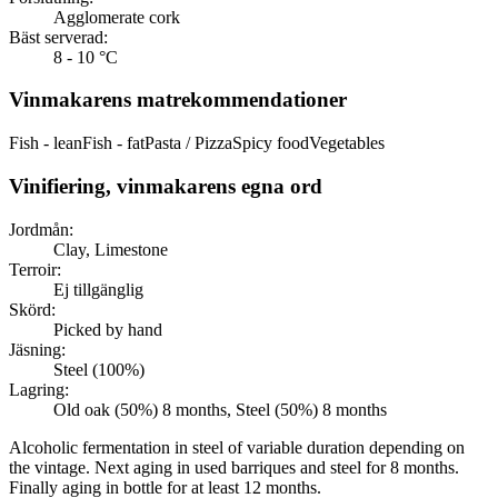
Agglomerate cork
Bäst serverad:
8 - 10 °C
Vinmakarens matrekommendationer
Fish - lean
Fish - fat
Pasta / Pizza
Spicy food
Vegetables
Vinifiering, vinmakarens egna ord
Jordmån:
Clay, Limestone
Terroir:
Ej tillgänglig
Skörd:
Picked by hand
Jäsning:
Steel (100%)
Lagring:
Old oak (50%) 8 months, Steel (50%) 8 months
Alcoholic fermentation in steel of variable duration depending on
the vintage. Next aging in used barriques and steel for 8 months.
Finally aging in bottle for at least 12 months.