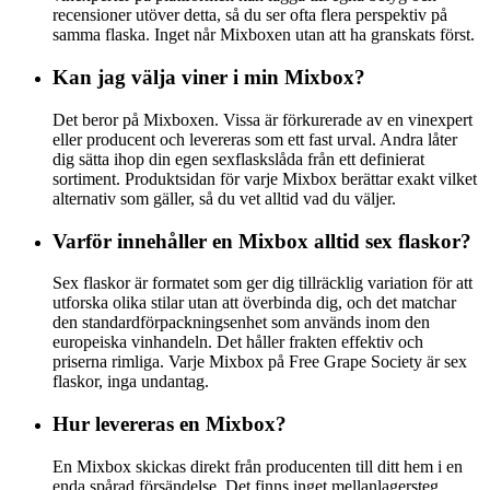
recensioner utöver detta, så du ser ofta flera perspektiv på
samma flaska. Inget når Mixboxen utan att ha granskats först.
Kan jag välja viner i min Mixbox?
Det beror på Mixboxen. Vissa är förkurerade av en vinexpert
eller producent och levereras som ett fast urval. Andra låter
dig sätta ihop din egen sexflaskslåda från ett definierat
sortiment. Produktsidan för varje Mixbox berättar exakt vilket
alternativ som gäller, så du vet alltid vad du väljer.
Varför innehåller en Mixbox alltid sex flaskor?
Sex flaskor är formatet som ger dig tillräcklig variation för att
utforska olika stilar utan att överbinda dig, och det matchar
den standardförpackningsenhet som används inom den
europeiska vinhandeln. Det håller frakten effektiv och
priserna rimliga. Varje Mixbox på Free Grape Society är sex
flaskor, inga undantag.
Hur levereras en Mixbox?
En Mixbox skickas direkt från producenten till ditt hem i en
enda spårad försändelse. Det finns inget mellanlagersteg.