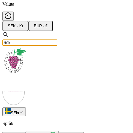
Valuta
SEK - Kr
EUR - €
SE
kr
Språk