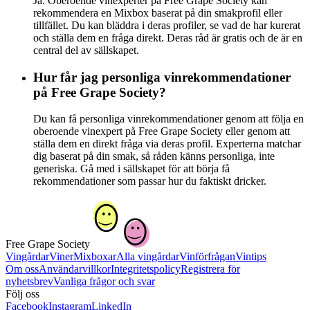
Ja. Oberoende vinexperter på Free Grape Society kan
rekommendera en Mixbox baserat på din smakprofil eller
tillfället. Du kan bläddra i deras profiler, se vad de har kurerat
och ställa dem en fråga direkt. Deras råd är gratis och de är en
central del av sällskapet.
Hur får jag personliga vinrekommendationer
på Free Grape Society?
Du kan få personliga vinrekommendationer genom att följa en
oberoende vinexpert på Free Grape Society eller genom att
ställa dem en direkt fråga via deras profil. Experterna matchar
dig baserat på din smak, så råden känns personliga, inte
generiska. Gå med i sällskapet för att börja få
rekommendationer som passar hur du faktiskt dricker.
Free Grape Society
Vingårdar
Viner
Mixboxar
Alla vingårdar
Vinförfrågan
Vintips
Om oss
Användarvillkor
Integritetspolicy
Registrera för
nyhetsbrev
Vanliga frågor och svar
Följ oss
Facebook
Instagram
LinkedIn