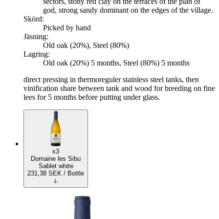
sectors, stony red clay on the terraces of the plan of
god, strong sandy dominant on the edges of the village.
Skörd:
Picked by hand
Jäsning:
Old oak (20%), Steel (80%)
Lagring:
Old oak (20%) 5 months, Steel (80%) 5 months
direct pressing in thermoreguler stainless steel tanks, then
vinification share between tank and wood for breeding on fine
lees for 5 months before putting under glass.
x3
Domaine les Sibu
Sablet white
231,38
SEK
/ Bottle