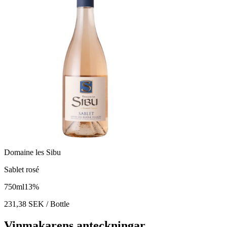
Domaine les Sibu
Sablet rosé
750
ml
13
%
231,38
SEK
/ Bottle
Vinmakarens anteckningar