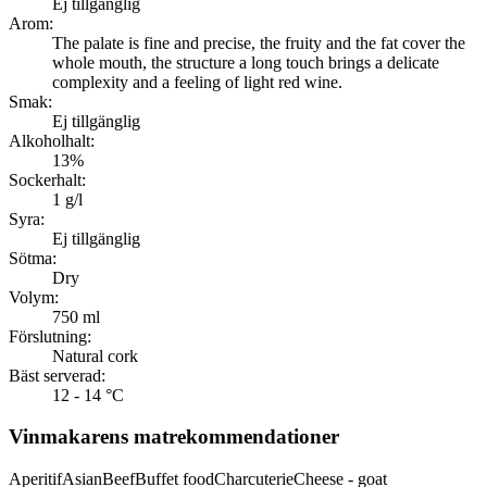
Ej tillgänglig
Arom:
The palate is fine and precise, the fruity and the fat cover the
whole mouth, the structure a long touch brings a delicate
complexity and a feeling of light red wine.
Smak:
Ej tillgänglig
Alkoholhalt:
13%
Sockerhalt:
1 g/l
Syra:
Ej tillgänglig
Sötma:
Dry
Volym:
750 ml
Förslutning:
Natural cork
Bäst serverad:
12 - 14 °C
Vinmakarens matrekommendationer
Aperitif
Asian
Beef
Buffet food
Charcuterie
Cheese - goat