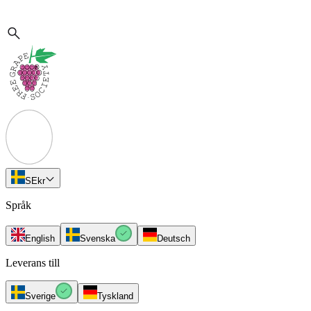
SE
kr
Språk
English
Svenska
Deutsch
Leverans till
Sverige
Tyskland