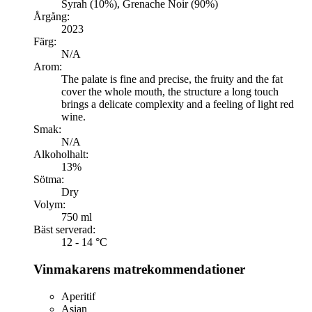
Syrah (10%), Grenache Noir (90%)
Årgång:
2023
Färg:
N/A
Arom:
The palate is fine and precise, the fruity and the fat
cover the whole mouth, the structure a long touch
brings a delicate complexity and a feeling of light red
wine.
Smak:
N/A
Alkoholhalt:
13%
Sötma:
Dry
Volym:
750 ml
Bäst serverad:
12 - 14 °C
Vinmakarens matrekommendationer
Aperitif
Asian