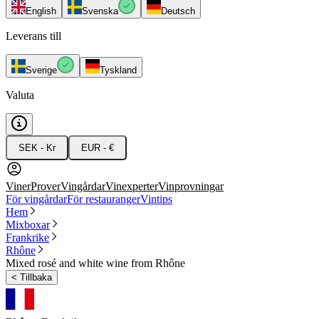
English
Svenska
Deutsch
Leverans till
Sverige
Tyskland
Valuta
SEK - Kr
EUR - €
Viner
Prover
Vingårdar
Vinexperter
Vinprovningar
För vingårdar
För restauranger
Vintips
Hem
Mixboxar
Frankrike
Rhône
Mixed rosé and white wine from Rhône
<
Tillbaka