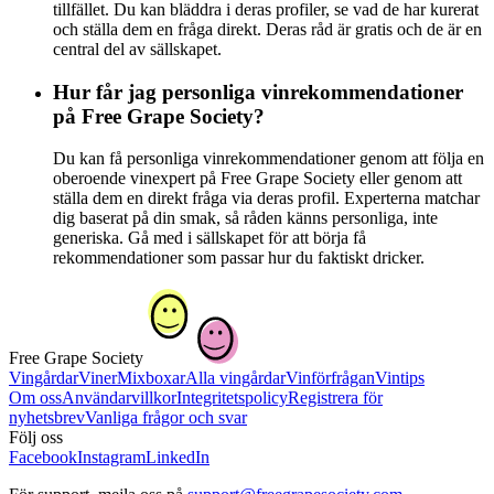
tillfället. Du kan bläddra i deras profiler, se vad de har kurerat
och ställa dem en fråga direkt. Deras råd är gratis och de är en
central del av sällskapet.
Hur får jag personliga vinrekommendationer
på Free Grape Society?
Du kan få personliga vinrekommendationer genom att följa en
oberoende vinexpert på Free Grape Society eller genom att
ställa dem en direkt fråga via deras profil. Experterna matchar
dig baserat på din smak, så råden känns personliga, inte
generiska. Gå med i sällskapet för att börja få
rekommendationer som passar hur du faktiskt dricker.
Free Grape Society
Vingårdar
Viner
Mixboxar
Alla vingårdar
Vinförfrågan
Vintips
Om oss
Användarvillkor
Integritetspolicy
Registrera för
nyhetsbrev
Vanliga frågor och svar
Följ oss
Facebook
Instagram
LinkedIn