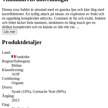
Denna rosa Sablet är utrustad med en ganska ljus och klar färg med
laxreflektioner. En tydlig attack på näsan, en explosion av frukt och
en uppriktig komplexitet uttrycks. Gommen är fin och exakt, frukten
och fettet täcker hela munnen, strukturen en lång touch ger en
delikat komplexitet och en känsla av lätt rött vin. ...
Läs mer
Produktdetaljer
Land:
Frankrike
Region/Subregion:
Rhône
Klassificering:
AOP
Certifiering:
Organic
Druva:
Syrah (10%), Grenache Noir (90%)
Årgång:
2023
Färg: