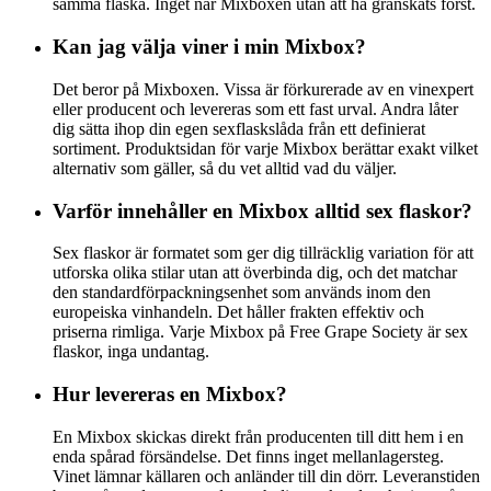
samma flaska. Inget når Mixboxen utan att ha granskats först.
Kan jag välja viner i min Mixbox?
Det beror på Mixboxen. Vissa är förkurerade av en vinexpert
eller producent och levereras som ett fast urval. Andra låter
dig sätta ihop din egen sexflaskslåda från ett definierat
sortiment. Produktsidan för varje Mixbox berättar exakt vilket
alternativ som gäller, så du vet alltid vad du väljer.
Varför innehåller en Mixbox alltid sex flaskor?
Sex flaskor är formatet som ger dig tillräcklig variation för att
utforska olika stilar utan att överbinda dig, och det matchar
den standardförpackningsenhet som används inom den
europeiska vinhandeln. Det håller frakten effektiv och
priserna rimliga. Varje Mixbox på Free Grape Society är sex
flaskor, inga undantag.
Hur levereras en Mixbox?
En Mixbox skickas direkt från producenten till ditt hem i en
enda spårad försändelse. Det finns inget mellanlagersteg.
Vinet lämnar källaren och anländer till din dörr. Leveranstiden