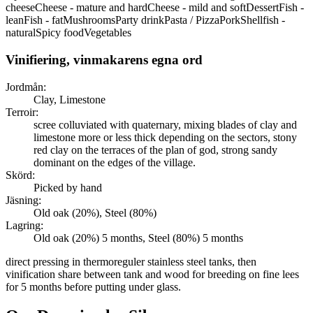
cheese
Cheese - mature and hard
Cheese - mild and soft
Dessert
Fish -
lean
Fish - fat
Mushrooms
Party drink
Pasta / Pizza
Pork
Shellfish -
natural
Spicy food
Vegetables
Vinifiering, vinmakarens egna ord
Jordmån:
Clay, Limestone
Terroir:
scree colluviated with quaternary, mixing blades of clay and
limestone more or less thick depending on the sectors, stony
red clay on the terraces of the plan of god, strong sandy
dominant on the edges of the village.
Skörd:
Picked by hand
Jäsning:
Old oak (20%), Steel (80%)
Lagring:
Old oak (20%) 5 months, Steel (80%) 5 months
direct pressing in thermoreguler stainless steel tanks, then
vinification share between tank and wood for breeding on fine lees
for 5 months before putting under glass.