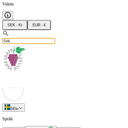
Valuta
SEK - Kr
EUR - €
SE
kr
Språk