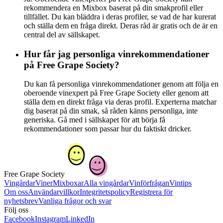
rekommendera en Mixbox baserat på din smakprofil eller
tillfället. Du kan bläddra i deras profiler, se vad de har kurerat
och ställa dem en fråga direkt. Deras råd är gratis och de är en
central del av sällskapet.
Hur får jag personliga vinrekommendationer
på Free Grape Society?
Du kan få personliga vinrekommendationer genom att följa en
oberoende vinexpert på Free Grape Society eller genom att
ställa dem en direkt fråga via deras profil. Experterna matchar
dig baserat på din smak, så råden känns personliga, inte
generiska. Gå med i sällskapet för att börja få
rekommendationer som passar hur du faktiskt dricker.
Free Grape Society
Vingårdar
Viner
Mixboxar
Alla vingårdar
Vinförfrågan
Vintips
Om oss
Användarvillkor
Integritetspolicy
Registrera för
nyhetsbrev
Vanliga frågor och svar
Följ oss
Facebook
Instagram
LinkedIn