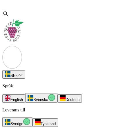
SE
kr
Språk
English
Svenska
Deutsch
Leverans till
Sverige
Tyskland