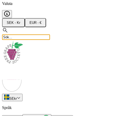
Valuta
SEK - Kr
EUR - €
SE
kr
Språk