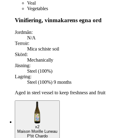
Veal
Vegetables
Vinifiering, vinmakarens egna ord
Jordmån:
N/A
Terroir:
Mica schiste soil
Skörd:
Mechanically
Jäsning:
Steel (100%)
Lagring:
Steel (100%) 9 months
Aged in steel vessel to keep freshness and fruit
x2
Maison Morille Luneau
P'tit Chardo