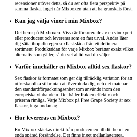
recensioner utöver detta, så du ser ofta flera perspektiv på
samma flaska. Inget når Mixboxen utan att ha granskats först.
Kan jag välja viner i min Mixbox?
Det beror på Mixboxen. Vissa är förkurerade av en vinexpert
eller producent och levereras som ett fast urval. Andra låter
dig sätta ihop din egen sexflaskslåda från ett definierat
sortiment. Produktsidan för varje Mixbox berättar exakt vilket
alternativ som gäller, så du vet alltid vad du väljer.
Varför innehåller en Mixbox alltid sex flaskor?
Sex flaskor är formatet som ger dig tillräcklig variation för att
utforska olika stilar utan att överbinda dig, och det matchar
den standardförpackningsenhet som används inom den
europeiska vinhandeln. Det håller frakten effektiv och
priserna rimliga. Varje Mixbox på Free Grape Society är sex
flaskor, inga undantag.
Hur levereras en Mixbox?
En Mixbox skickas direkt från producenten till ditt hem i en
enda spårad försändelse. Det finns inget mellanlagersteg.