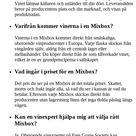
Vinet lämnar källaren och anländer till din dörr. Leveranstiden
beror på producentens plats och din marknad, och visas på
produktsidan.
Varifrån kommer vinerna i en Mixbox?
Vinerna i en Mixbox kommer direkt från småskaliga,
oberoende vinproducenter i Europa. Varje flaska skickas från
vingården själv, aldrig från ett centralt lager eller
mellanhänder. Du köper direkt från de som tillverkade vinet,
vilket är en av grundprinciperna i sällskapet.
Vad ingår i priset för en Mixbox?
Det pris du ser på en Mixbox är det totala priset. Skatter,
moms och frakt ingår alla, så vad du ser i kassan är vad du
betalar. Eftersom varje Mixbox skickas direkt från
producenten utan lagerststeg finns det inga dolda påslag längs
vägen.
Kan en vinexpert hjälpa mig att välja rätt
Mixbox?
Ja. Oberoende vinexperter på Free Grape Society kan