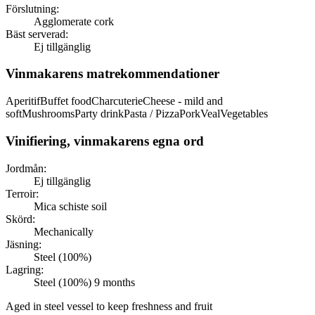
Förslutning:
Agglomerate cork
Bäst serverad:
Ej tillgänglig
Vinmakarens matrekommendationer
Aperitif
Buffet food
Charcuterie
Cheese - mild and
soft
Mushrooms
Party drink
Pasta / Pizza
Pork
Veal
Vegetables
Vinifiering, vinmakarens egna ord
Jordmån:
Ej tillgänglig
Terroir:
Mica schiste soil
Skörd:
Mechanically
Jäsning:
Steel (100%)
Lagring:
Steel (100%) 9 months
Aged in steel vessel to keep freshness and fruit