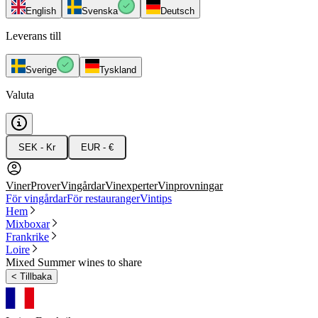
English
Svenska
Deutsch
Leverans till
Sverige
Tyskland
Valuta
SEK - Kr
EUR - €
Viner
Prover
Vingårdar
Vinexperter
Vinprovningar
För vingårdar
För restauranger
Vintips
Hem
Mixboxar
Frankrike
Loire
Mixed Summer wines to share
<
Tillbaka