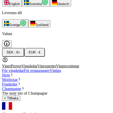
English
Svenska
Deutsch
Leverans till
Sverige
Tyskland
Valuta
SEK - Kr
EUR - €
Viner
Prover
Vingårdar
Vinexperter
Vinprovningar
För vingårdar
För restauranger
Vintips
Hem
Mixboxar
Frankrike
Champagne
The tasty trio of Champagne
<
Tillbaka