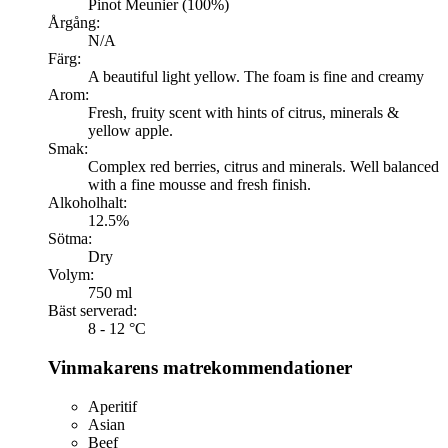
Pinot Meunier (100%)
Årgång:
N/A
Färg:
A beautiful light yellow. The foam is fine and creamy
Arom:
Fresh, fruity scent with hints of citrus, minerals &
yellow apple.
Smak:
Complex red berries, citrus and minerals. Well balanced
with a fine mousse and fresh finish.
Alkoholhalt:
12.5%
Sötma:
Dry
Volym:
750 ml
Bäst serverad:
8 - 12 °C
Vinmakarens matrekommendationer
Aperitif
Asian
Beef