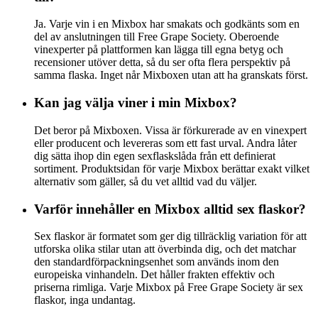
Ja. Varje vin i en Mixbox har smakats och godkänts som en
del av anslutningen till Free Grape Society. Oberoende
vinexperter på plattformen kan lägga till egna betyg och
recensioner utöver detta, så du ser ofta flera perspektiv på
samma flaska. Inget når Mixboxen utan att ha granskats först.
Kan jag välja viner i min Mixbox?
Det beror på Mixboxen. Vissa är förkurerade av en vinexpert
eller producent och levereras som ett fast urval. Andra låter
dig sätta ihop din egen sexflaskslåda från ett definierat
sortiment. Produktsidan för varje Mixbox berättar exakt vilket
alternativ som gäller, så du vet alltid vad du väljer.
Varför innehåller en Mixbox alltid sex flaskor?
Sex flaskor är formatet som ger dig tillräcklig variation för att
utforska olika stilar utan att överbinda dig, och det matchar
den standardförpackningsenhet som används inom den
europeiska vinhandeln. Det håller frakten effektiv och
priserna rimliga. Varje Mixbox på Free Grape Society är sex
flaskor, inga undantag.