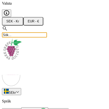
Valuta
SEK - Kr
EUR - €
SE
kr
Språk