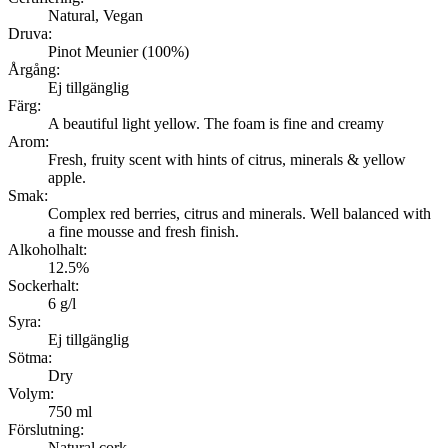
Natural, Vegan
Druva:
Pinot Meunier (100%)
Årgång:
Ej tillgänglig
Färg:
A beautiful light yellow. The foam is fine and creamy
Arom:
Fresh, fruity scent with hints of citrus, minerals & yellow
apple.
Smak:
Complex red berries, citrus and minerals. Well balanced with
a fine mousse and fresh finish.
Alkoholhalt:
12.5%
Sockerhalt:
6 g/l
Syra:
Ej tillgänglig
Sötma:
Dry
Volym:
750 ml
Förslutning:
Natural cork