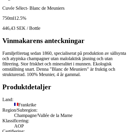
Cuvée Sélect- Blanc de Meuniers
750
ml
12.5
%
446,43
SEK
/ Bottle
Vinmakarens anteckningar
Familjeföretag sedan 1860, specialiserat på produktion av sällsynta
och atypiska champagner utan malolaktisk jäsning och utan
filtrering. Stor friskhet och mineralitet i munnen. Ekologisk
omställning snart. Denna "Blanc de Meuniers" är fruktig och
strukturerad. 100% Meunier, 4 år gammal.
Produktdetaljer
Land:
Frankrike
Region/Subregion:
Champagne/Vallée de la Marne
Klassificering:
AOP
Certifiering: