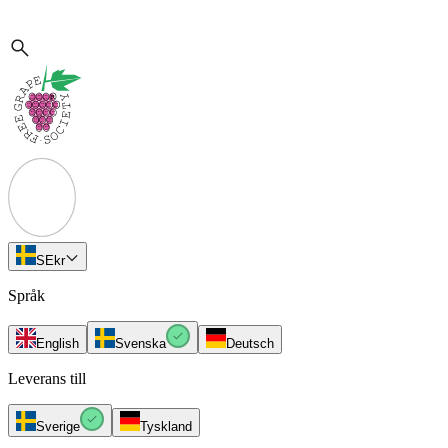
SE
kr
Språk
English
Svenska
Deutsch
Leverans till
Sverige
Tyskland