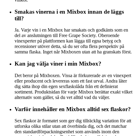
Smakas vinerna i en Mixbox innan de läggs
till?
Ja. Varje vin i en Mixbox har smakats och godkänts som en
del av anslutningen till Free Grape Society. Oberoende
vinexperter på plattformen kan lägga till egna betyg och
recensioner utöver detta, så du ser ofta flera perspektiv på
samma flaska. Inget når Mixboxen utan att ha granskats först.
Kan jag välja viner i min Mixbox?
Det beror på Mixboxen. Vissa är förkurerade av en vinexpert
eller producent och levereras som ett fast urval. Andra låter
dig sätta ihop din egen sexflaskslåda från ett definierat
sortiment. Produktsidan för varje Mixbox berättar exakt vilket
alternativ som gäller, så du vet alltid vad du väljer.
Varför innehåller en Mixbox alltid sex flaskor?
Sex flaskor är formatet som ger dig tillräcklig variation för att
utforska olika stilar utan att överbinda dig, och det matchar
den standardförpackningsenhet som används inom den