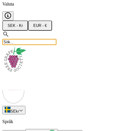
Valuta
SEK - Kr
EUR - €
SE
kr
Språk