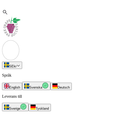
SE
kr
Språk
English
Svenska
Deutsch
Leverans till
Sverige
Tyskland