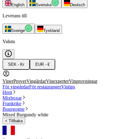
English
Svenska
Deutsch
Leverans till
Sverige
Tyskland
Valuta
SEK - Kr
EUR - €
Viner
Prover
Vingårdar
Vinexperter
Vinprovningar
För vingårdar
För restauranger
Vintips
Hem
Mixboxar
Frankrike
Bourgogne
Mixed Burgundy white
<
Tillbaka