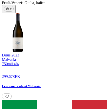
Friuli-Venezia Giulia
,
Italien
Drius
2023
Malvasia
750
ml
14
%
299,67
SEK
Learn more
about
Malvasia