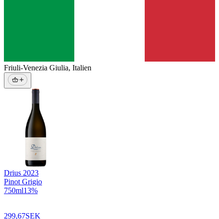
Friuli-Venezia Giulia
,
Italien
Drius
2023
Pinot Grigio
750
ml
13
%
299,67
SEK