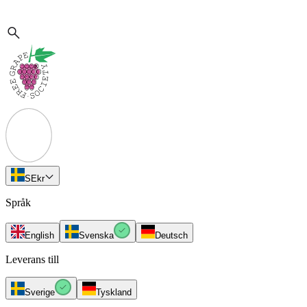
SE
kr
Språk
English
Svenska
Deutsch
Leverans till
Sverige
Tyskland