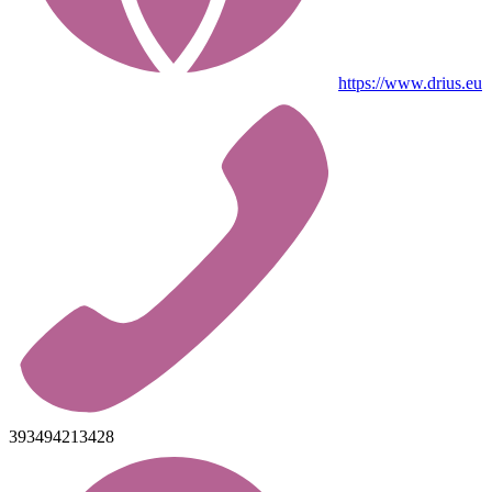
https://www.drius.eu
393494213428