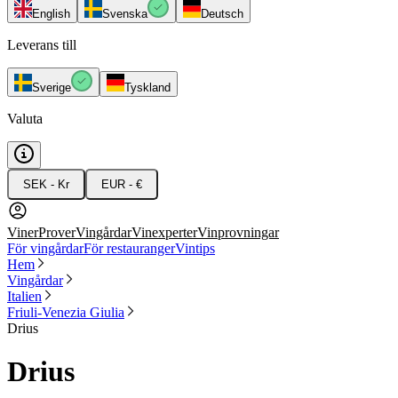
English
Svenska
Deutsch
Leverans till
Sverige
Tyskland
Valuta
SEK - Kr
EUR - €
Viner
Prover
Vingårdar
Vinexperter
Vinprovningar
För vingårdar
För restauranger
Vintips
Hem
Vingårdar
Italien
Friuli-Venezia Giulia
Drius
Drius