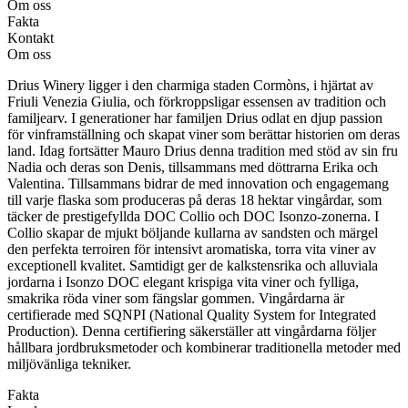
Om oss
Fakta
Kontakt
Om oss
Drius Winery ligger i den charmiga staden Cormòns, i hjärtat av
Friuli Venezia Giulia, och förkroppsligar essensen av tradition och
familjearv. I generationer har familjen Drius odlat en djup passion
för vinframställning och skapat viner som berättar historien om deras
land. Idag fortsätter Mauro Drius denna tradition med stöd av sin fru
Nadia och deras son Denis, tillsammans med döttrarna Erika och
Valentina. Tillsammans bidrar de med innovation och engagemang
till varje flaska som produceras på deras 18 hektar vingårdar, som
täcker de prestigefyllda DOC Collio och DOC Isonzo-zonerna. I
Collio skapar de mjukt böljande kullarna av sandsten och märgel
den perfekta terroiren för intensivt aromatiska, torra vita viner av
exceptionell kvalitet. Samtidigt ger de kalkstensrika och alluviala
jordarna i Isonzo DOC elegant krispiga vita viner och fylliga,
smakrika röda viner som fängslar gommen. Vingårdarna är
certifierade med SQNPI (National Quality System for Integrated
Production). Denna certifiering säkerställer att vingårdarna följer
hållbara jordbruksmetoder och kombinerar traditionella metoder med
miljövänliga tekniker.
Fakta